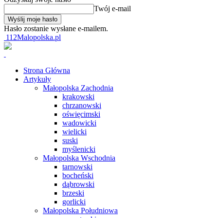
Twój e-mail
Hasło zostanie wysłane e-mailem.
112Malopolska.pl
Strona Główna
Artykuły
Małopolska Zachodnia
krakowski
chrzanowski
oświęcimski
wadowicki
wielicki
suski
myślenicki
Małopolska Wschodnia
tarnowski
bocheński
dąbrowski
brzeski
gorlicki
Małopolska Południowa