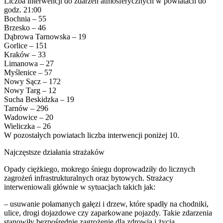
Liczba interwencji do zdarzeń atmosferycznych w powiatach do
godz. 21:00
Bochnia – 55
Brzesko – 46
Dąbrowa Tarnowska – 19
Gorlice – 151
Kraków – 33
Limanowa – 27
Myślenice – 57
Nowy Sącz – 172
Nowy Targ – 12
Sucha Beskidzka – 19
Tarnów – 296
Wadowice – 20
Wieliczka – 26
W pozostałych powiatach liczba interwencji poniżej 10.
Najczęstsze działania strażaków
Opady ciężkiego, mokrego śniegu doprowadziły do licznych
zagrożeń infrastrukturalnych oraz bytowych. Strażacy
interweniowali głównie w sytuacjach takich jak:
– usuwanie połamanych gałęzi i drzew, które spadły na chodniki,
ulice, drogi dojazdowe czy zaparkowane pojazdy. Takie zdarzenia
stanowiły bezpośrednie zagrożenie dla zdrowia i życia