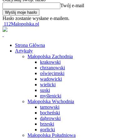
Twój e-mail
Hasło zostanie wysłane e-mailem.
112Malopolska.pl
Strona Główna
Artykuły
Małopolska Zachodnia
krakowski
chrzanowski
oświęcimski
wadowicki
wielicki
suski
myślenicki
Małopolska Wschodnia
tarnowski
bocheński
dąbrowski
brzeski
gorlicki
Małopolska Południowa