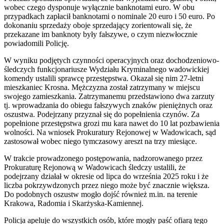
wobec czego dysponuje wyłącznie banknotami euro. W obu
przypadkach zapłacił banknotami o nominale 20 euro i 50 euro. Po
dokonaniu sprzedaży oboje sprzedający zorientowali się, że
przekazane im banknoty były fałszywe, o czym niezwłocznie
powiadomili Policję.
W wyniku podjętych czynności operacyjnych oraz dochodzeniowo-
śledczych funkcjonariusze Wydziału Kryminalnego wadowickiej
komendy ustalili sprawcę przestępstwa. Okazał się nim 27-letni
mieszkaniec Krosna. Mężczyzna został zatrzymany w miejscu
swojego zamieszkania. Zatrzymanemu przedstawiono dwa zarzuty
tj. wprowadzania do obiegu fałszywych znaków pieniężnych oraz
oszustwa. Podejrzany przyznał się do popełnienia czynów. Za
popełnione przestępstwa grozi mu kara nawet do 10 lat pozbawienia
wolności. Na wniosek Prokuratury Rejonowej w Wadowicach, sąd
zastosował wobec niego tymczasowy areszt na trzy miesiące.
W trakcie prowadzonego postępowania, nadzorowanego przez
Prokuraturę Rejonową w Wadowicach śledczy ustalili, że
podejrzany działał w okresie od lipca do września 2025 roku i że
liczba pokrzywdzonych przez niego może być znacznie większa.
Do podobnych oszustw mogło dojść również m.in. na terenie
Krakowa, Radomia i Skarżyska-Kamiennej.
Policja apeluje do wszystkich osób, które mogły paść ofiarą tego