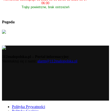
06:00
Trąby powietrzne, brak ostrzeżeń
Pogoda
112malopolska.pl – Portal informacyjny
Skontaktuj się z nami:
alarm@112malopolska.pl
Polityka Prywatności