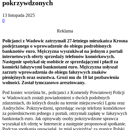
pokrzywdzonych
13 listopada 2025
0
Reklama
Policjanci z Wadowic zatrzymali 27-letniego mieszkańca Krosna
podejrzanego o wprowadzenie do obiegu podrobionych
banknotów euro. Mężczyzna wyszukiwał na jednym z portali
internetowych oferty sprzedaży telefonów komórkowych.
Następnie spotykał się osobiście ze sprzedającymi i płacił za
komórki fałszywymi banknotami euro. Mężczyzna usłyszał
zarzuty wprowadzenia do obiegu fałszywych znaków
pieniężnych oraz oszustwa. Grozi mu do 10 lat pozbawienia
wolności. Został tymczasowo aresztowany.
Pod koniec września br., policjanci z Komendy Powiatowej Policji
w Wadowicach zostali powiadomieni o dwóch podobnych
zdarzeniach, do których doszło na terenie miejscowości Lgota oraz
Andrychów. Pokrzywdzeni, sprzedając swoje telefony komórkowe
za pośrednictwem jednego z portali, otrzymali zapłatę w fałszywych
banknotach euro. Jak opisywały osoby pokrzywdzone sprawca
wyszukał ich ofertę w Internecie a następnie proponował spotkanie.
Podczas spotkania opowiadał, że miał wyjeżdżać za granicę Polski,