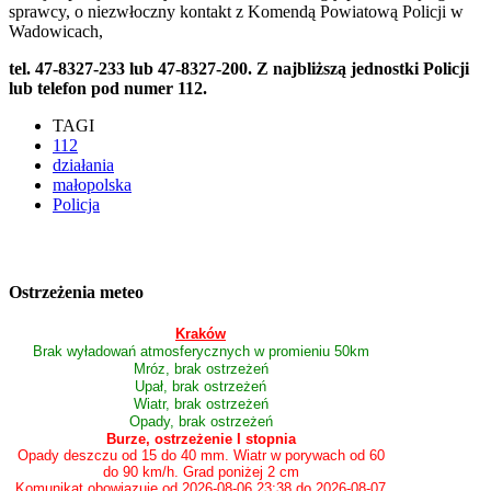
sprawcy, o niezwłoczny kontakt z Komendą Powiatową Policji w
Wadowicach,
tel. 47-8327-233 lub 47-8327-200. Z najbliższą jednostki Policji
lub telefon pod numer 112.
TAGI
112
działania
małopolska
Policja
Ostrzeżenia meteo
Kraków
Brak wyładowań atmosferycznych w promieniu 50km
Mróz, brak ostrzeżeń
Upał, brak ostrzeżeń
Wiatr, brak ostrzeżeń
Opady, brak ostrzeżeń
Burze, ostrzeżenie I stopnia
Opady deszczu od 15 do 40 mm. Wiatr w porywach od 60
do 90 km/h. Grad poniżej 2 cm
Komunikat obowiązuje od 2026-08-06 23:38 do 2026-08-07