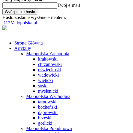
Twój e-mail
Hasło zostanie wysłane e-mailem.
112Malopolska.pl
Strona Główna
Artykuły
Małopolska Zachodnia
krakowski
chrzanowski
oświęcimski
wadowicki
wielicki
suski
myślenicki
Małopolska Wschodnia
tarnowski
bocheński
dąbrowski
brzeski
gorlicki
Małopolska Południowa