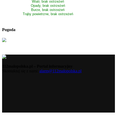
Wiatr, brak ostrzeżeń
Opady, brak ostrzeżeń
Burze, brak ostrzeżeń
Trąby powietrzne, brak ostrzeżeń
Pogoda
112malopolska.pl – Portal informacyjny
Skontaktuj się z nami:
alarm@112malopolska.pl