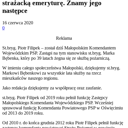
strażacką emeryturę. Znamy jego
następce
16 czerwca 2020
0
Reklama
St.bryg. Piotr Filipek – został dziś Małopolskim Komendantem
Wojewódzkim PSP. Zastąpi na tym stanowisku st.bryg. Marka
Bębenka, który po 39 latach żegna się ze służbą pożarniczą.
W imieniu całego społeczeństwa Małopolski, dziękujemy st.bryg.
Markowi Bębenkowi za wszystkie lata służby na rzecz
mieszkańców naszego regionu.
Jako redakcja dziękujemy za współpracę oraz zaufanie.
st.bryg. Piotr Filipek od 2019 roku pełnił funkcję Zastępcy
Małopolskiego Komendanta Wojewódzkiego PSP. Wcześniej
sprawował funkcję Komendanta Powiatowego PSP w Oświęcimiu
od 2013 do 2019 roku.
Od 2010 r. do końca grudnia 2012 roku Piotr Filipek pełnił funkcję
zastępcy komendanta powiatowej Straży Pożarnej w powiecie