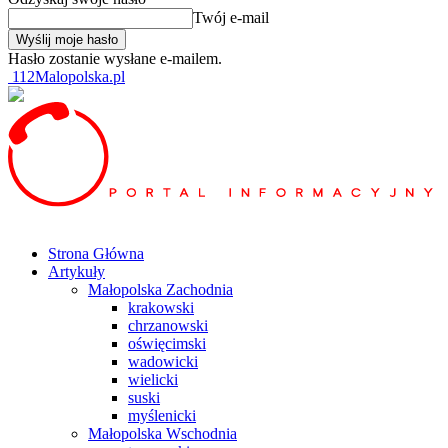
Twój e-mail
Hasło zostanie wysłane e-mailem.
112Malopolska.pl
Strona Główna
Artykuły
Małopolska Zachodnia
krakowski
chrzanowski
oświęcimski
wadowicki
wielicki
suski
myślenicki
Małopolska Wschodnia