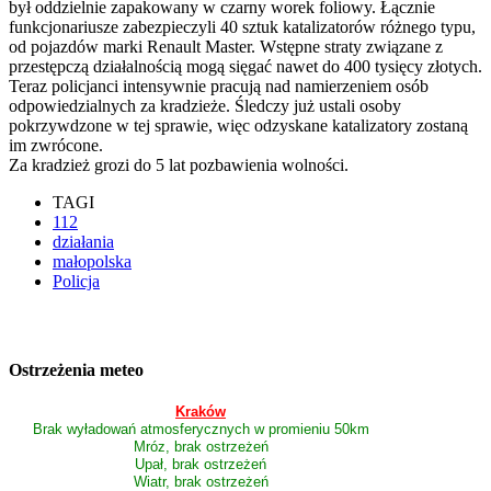
był oddzielnie zapakowany w czarny worek foliowy. Łącznie
funkcjonariusze zabezpieczyli 40 sztuk katalizatorów różnego typu,
od pojazdów marki Renault Master. Wstępne straty związane z
przestępczą działalnością mogą sięgać nawet do 400 tysięcy złotych.
Teraz policjanci intensywnie pracują nad namierzeniem osób
odpowiedzialnych za kradzieże. Śledczy już ustali osoby
pokrzywdzone w tej sprawie, więc odzyskane katalizatory zostaną
im zwrócone.
Za kradzież grozi do 5 lat pozbawienia wolności.
TAGI
112
działania
małopolska
Policja
Ostrzeżenia meteo
Kraków
Brak wyładowań atmosferycznych w promieniu 50km
Mróz, brak ostrzeżeń
Upał, brak ostrzeżeń
Wiatr, brak ostrzeżeń