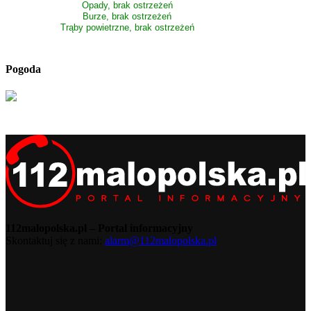
Opady, brak ostrzeżeń
Burze, brak ostrzeżeń
Trąby powietrzne, brak ostrzeżeń
Pogoda
112malopolska.pl – Portal informacyjny
Skontaktuj się z nami:
alarm@112malopolska.pl