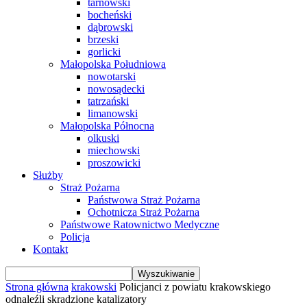
tarnowski
bocheński
dąbrowski
brzeski
gorlicki
Małopolska Południowa
nowotarski
nowosądecki
tatrzański
limanowski
Małopolska Północna
olkuski
miechowski
proszowicki
Służby
Straż Pożarna
Państwowa Straż Pożarna
Ochotnicza Straż Pożarna
Państwowe Ratownictwo Medyczne
Policja
Kontakt
Strona główna
krakowski
Policjanci z powiatu krakowskiego
odnaleźli skradzione katalizatory