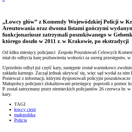
„Łowcy głów” z Komendy Wojewódzkiej Policji w Kr
Aresztowania oraz dwoma listami gończymi wydanymi
funkcjonariusze zatrzymali poszukiwanego w Gelsenk
którego doszło w 2011 r. w Krakowie, po ekstradycj
Od kilku miesięcy policjanci Zespołu Poszukiwań Celowych Komendy 
miał do odbycia karę pozbawienia wolności za szereg przestępstw, 
Uprzednio odbył już część kary, następnie został warunkowo zwolni
zakładu karnego. Zaczął jednak ukrywać się, więc sąd wydał za nim l
Ponieważ z informacji, którymi dysponowali policyjni poszukiwacze
Małopolscy policjanci zlokalizowani przestępcę poprosili o pomo
P. został zatrzymany przez niemieckich policjantów 26 czerwca br. w
kary.
TAGI
łowcy cieni
małopolska
Policja