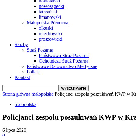
nowotarski
nowosądecki
tatrzański
limanowski
Małopolska Północna
olkuski
miechowski
proszowicki
Służby
Straż Pożarna
Państwowa Straż Pożarna
Ochotnicza Straż Pożarna
Państwowe Ratownictwo Medyczne
Policja
Kontakt
Strona główna
małopolska
Policjanci zespołu poszukiwań KWP w Kr
małopolska
Policjanci zespołu poszukiwań KWP w Kra
6 lipca 2020
0