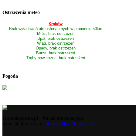
Ostrzeżenia meteo
Kraków
Brak wyładowań atmosferycznych w promieniu 50km
Mróz, brak ostrzeżeń
Upał, brak ostrzeżeń
Wiatr, brak ostrzeżeń
Opady, brak ostrzeżeń
Burze, brak ostrzeżeń
Trąby powietrzne, brak ostrzeżeń
Pogoda
112malopolska.pl – Portal informacyjny
Skontaktuj się z nami:
alarm@112malopolska.pl