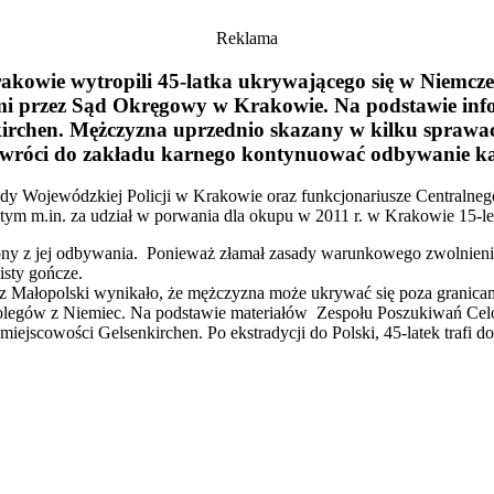
Reklama
akowie wytropili 45-latka ukrywającego się w Niemc
 przez Sąd Okręgowy w Krakowie. Na podstawie inform
irchen. Mężczyzna uprzednio skazany w kilku sprawach
i wróci do zakładu karnego kontynuować odbywanie ka
Wojewódzkiej Policji w Krakowie oraz funkcjonariusze Centralnego Bi
w tym m.in. za udział w porwania dla okupu w 2011 r. w Krakowie 15-l
ony z jej odbywania. Ponieważ złamał zasady warunkowego zwolnienia
isty gończe.
 z Małopolski wynikało, że mężczyzna może ukrywać się poza granica
c kolegów z Niemiec. Na podstawie materiałów Zespołu Poszukiwań C
 miejscowości Gelsenkirchen. Po ekstradycji do Polski, 45-latek trafi