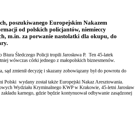
zech, poszukiwanego Europejskim Nakazem
acji od polskich policjantów, niemieccy
, m.in. za porwanie nastolatki dla okupu, do
ry.
ura Śledczego Policji tropili Jarosława P. Ten 45-latek
etniej wówczas córki jednego z małopolskich biznesmenów.
, sąd zmienił decyzję i skazany zobowiązany był do powrotu do
mi Polski wydany został także Europejski Nakaz Aresztowania.
elowych Wydziału Kryminalnego KWP w Krakowie, 45-letni Jarosław
 do zakładu karnego, gdzie będzie kontynuował odbywanie zasądzonej