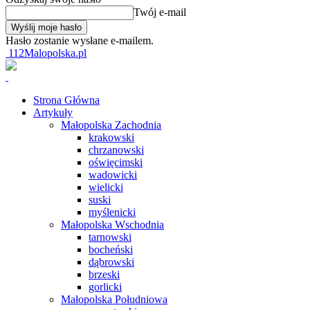
Twój e-mail
Hasło zostanie wysłane e-mailem.
112Malopolska.pl
Strona Główna
Artykuły
Małopolska Zachodnia
krakowski
chrzanowski
oświęcimski
wadowicki
wielicki
suski
myślenicki
Małopolska Wschodnia
tarnowski
bocheński
dąbrowski
brzeski
gorlicki
Małopolska Południowa