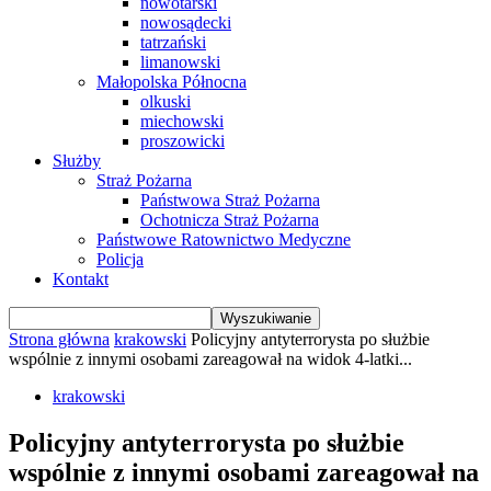
nowotarski
nowosądecki
tatrzański
limanowski
Małopolska Północna
olkuski
miechowski
proszowicki
Służby
Straż Pożarna
Państwowa Straż Pożarna
Ochotnicza Straż Pożarna
Państwowe Ratownictwo Medyczne
Policja
Kontakt
Strona główna
krakowski
Policyjny antyterrorysta po służbie
wspólnie z innymi osobami zareagował na widok 4-latki...
krakowski
Policyjny antyterrorysta po służbie
wspólnie z innymi osobami zareagował na