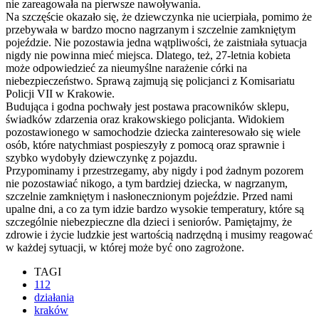
nie zareagowała na pierwsze nawoływania.
Na szczęście okazało się, że dziewczynka nie ucierpiała, pomimo że
przebywała w bardzo mocno nagrzanym i szczelnie zamkniętym
pojeździe. Nie pozostawia jedna wątpliwości, że zaistniała sytuacja
nigdy nie powinna mieć miejsca. Dlatego, też, 27-letnia kobieta
może odpowiedzieć za nieumyślne narażenie córki na
niebezpieczeństwo. Sprawą zajmują się policjanci z Komisariatu
Policji VII w Krakowie.
Budująca i godna pochwały jest postawa pracowników sklepu,
świadków zdarzenia oraz krakowskiego policjanta. Widokiem
pozostawionego w samochodzie dziecka zainteresowało się wiele
osób, które natychmiast pospieszyły z pomocą oraz sprawnie i
szybko wydobyły dziewczynkę z pojazdu.
Przypominamy i przestrzegamy, aby nigdy i pod żadnym pozorem
nie pozostawiać nikogo, a tym bardziej dziecka, w nagrzanym,
szczelnie zamkniętym i nasłonecznionym pojeździe. Przed nami
upalne dni, a co za tym idzie bardzo wysokie temperatury, które są
szczególnie niebezpieczne dla dzieci i seniorów. Pamiętajmy, że
zdrowie i życie ludzkie jest wartością nadrzędną i musimy reagować
w każdej sytuacji, w której może być ono zagrożone.
TAGI
112
działania
kraków