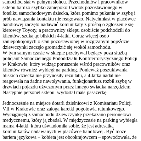
samochód stał w pełnym słońcu. Przechodniów i pracowników
sklepu bardzo szybko zaniepokoił widok pozostawionego w
foteliku samochodowym dziecka, która pomimo pukania w szybę i
prób nawiązania kontaktu nie reagowało. Natychmiast w placówce
handlowej zaczęto nadawać komunikaty z prośbą o zgłoszenie się
kierowcy Toyoty, a pracownicy sklepu osobiście podchodzili do
klientów, szukając bliskich 4-latki. Coraz więcej osób
zaniepokojonych o stan pozostawionej w rozgrzanym pojeździe
dziewczynki zaczęło gromadzić się wokół samochodu.
W tym samym czasie w sklepie przebywał będący poza służbą
policjant Samodzielnego Pododdziału Kontrterrorystycznego Policji
w Krakowie, który widząc poruszenie wśród pracowników oraz
klientów również wybiegł na parking. Ponieważ poszukiwania
bliskich dziecka nie przynosiły rezultatu, a 4-latka nadal nie
reagowała na żadne nawoływania, funkcjonariusz rozbił szybę w
drzwiach pojazdu użyczonym przez innego świadka narzędziem.
Następnie personel sklepu wydostał małą pasażerkę.
Jednocześnie na miejsce dotarli dzielnicowi z Komisariatu Policji
VII w Krakowie oraz załoga karetki pogotowia ratunkowego.
Wyciągniętą z samochodu dziewczynkę przekazano personelowi
medycznemu, który ją zbadał. W międzyczasie na parking wybiegła
mama 4-latki, która uświadomiła sobie, że jest adresatką
komunikatów nadawanych w placówce handlowej. Być może
bariera językowa – kobieta jest obcokrajowcem – spowodowała, że