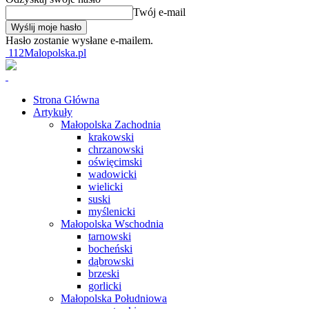
Twój e-mail
Hasło zostanie wysłane e-mailem.
112Malopolska.pl
Strona Główna
Artykuły
Małopolska Zachodnia
krakowski
chrzanowski
oświęcimski
wadowicki
wielicki
suski
myślenicki
Małopolska Wschodnia
tarnowski
bocheński
dąbrowski
brzeski
gorlicki
Małopolska Południowa