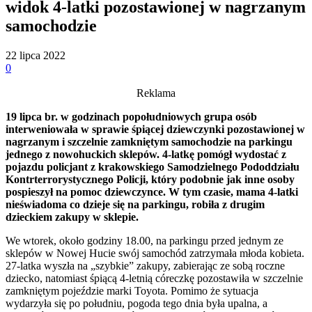
widok 4-latki pozostawionej w nagrzanym
samochodzie
22 lipca 2022
0
Reklama
19 lipca br. w godzinach popołudniowych grupa osób
interweniowała w sprawie śpiącej dziewczynki pozostawionej w
nagrzanym i szczelnie zamkniętym samochodzie na parkingu
jednego z nowohuckich sklepów. 4-latkę pomógł wydostać z
pojazdu policjant z krakowskiego Samodzielnego Pododdziału
Kontrterrorystycznego Policji, który podobnie jak inne osoby
pospieszył na pomoc dziewczynce. W tym czasie, mama 4-latki
nieświadoma co dzieje się na parkingu, robiła z drugim
dzieckiem zakupy w sklepie.
We wtorek, około godziny 18.00, na parkingu przed jednym ze
sklepów w Nowej Hucie swój samochód zatrzymała młoda kobieta.
27-latka wyszła na „szybkie” zakupy, zabierając ze sobą roczne
dziecko, natomiast śpiącą 4-letnią córeczkę pozostawiła w szczelnie
zamkniętym pojeździe marki Toyota. Pomimo że sytuacja
wydarzyła się po południu, pogoda tego dnia była upalna, a