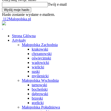
Twój e-mail
Hasło zostanie wysłane e-mailem.
112Malopolska.pl
Strona Główna
Artykuły
Małopolska Zachodnia
krakowski
chrzanowski
oświęcimski
wadowicki
wielicki
suski
myślenicki
Małopolska Wschodnia
tarnowski
bocheński
dąbrowski
brzeski
gorlicki
Małopolska Południowa