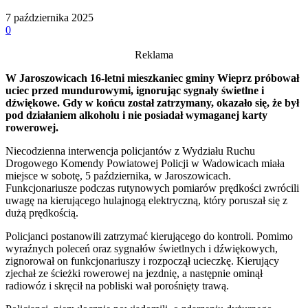
7 października 2025
0
Reklama
W Jaroszowicach 16-letni mieszkaniec gminy Wieprz próbował
uciec przed mundurowymi, ignorując sygnały świetlne i
dźwiękowe. Gdy w końcu został zatrzymany, okazało się, że był
pod działaniem alkoholu i nie posiadał wymaganej karty
rowerowej.
Niecodzienna interwencja policjantów z Wydziału Ruchu
Drogowego Komendy Powiatowej Policji w Wadowicach miała
miejsce w sobotę, 5 października, w Jaroszowicach.
Funkcjonariusze podczas rutynowych pomiarów prędkości zwrócili
uwagę na kierującego hulajnogą elektryczną, który poruszał się z
dużą prędkością.
Policjanci postanowili zatrzymać kierującego do kontroli. Pomimo
wyraźnych poleceń oraz sygnałów świetlnych i dźwiękowych,
zignorował on funkcjonariuszy i rozpoczął ucieczkę. Kierujący
zjechał ze ścieżki rowerowej na jezdnię, a następnie ominął
radiowóz i skręcił na pobliski wał porośnięty trawą.