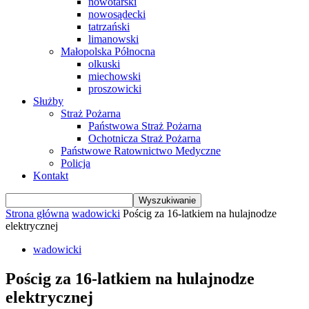
nowotarski
nowosądecki
tatrzański
limanowski
Małopolska Północna
olkuski
miechowski
proszowicki
Służby
Straż Pożarna
Państwowa Straż Pożarna
Ochotnicza Straż Pożarna
Państwowe Ratownictwo Medyczne
Policja
Kontakt
Strona główna
wadowicki
Pościg za 16-latkiem na hulajnodze
elektrycznej
wadowicki
Pościg za 16-latkiem na hulajnodze
elektrycznej