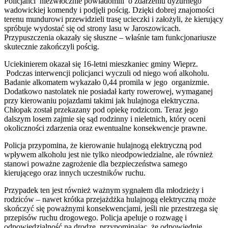
Policjanci niezwłocznie powiadomili o zdarzeniu dyżurnego
wadowickiej komendy i podjęli pościg. Dzięki dobrej znajomości
terenu mundurowi przewidzieli trasę ucieczki i założyli, że kierujący
spróbuje wydostać się od strony lasu w Jaroszowicach.
Przypuszczenia okazały się słuszne – właśnie tam funkcjonariusze
skutecznie zakończyli pościg.
Uciekinierem okazał się 16-letni mieszkaniec gminy Wieprz.
Podczas interwencji policjanci wyczuli od niego woń alkoholu.
Badanie alkomatem wykazało 0,44 promila w jego organizmie.
Dodatkowo nastolatek nie posiadał karty rowerowej, wymaganej
przy kierowaniu pojazdami takimi jak hulajnoga elektryczna.
Chłopak został przekazany pod opiekę rodzicom. Teraz jego
dalszym losem zajmie się sąd rodzinny i nieletnich, który oceni
okoliczności zdarzenia oraz ewentualne konsekwencje prawne.
Policja przypomina, że kierowanie hulajnogą elektryczną pod
wpływem alkoholu jest nie tylko nieodpowiedzialne, ale również
stanowi poważne zagrożenie dla bezpieczeństwa samego
kierującego oraz innych uczestników ruchu.
Przypadek ten jest również ważnym sygnałem dla młodzieży i
rodziców – nawet krótka przejażdżka hulajnogą elektryczną może
skończyć się poważnymi konsekwencjami, jeśli nie przestrzega się
przepisów ruchu drogowego. Policja apeluje o rozwagę i
odpowiedzialność na drodze, przypominając, że odpowiednie