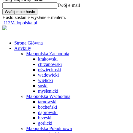
Twój e-mail
Hasło zostanie wysłane e-mailem.
112Malopolska.pl
Strona Główna
Artykuły
Małopolska Zachodnia
krakowski
chrzanowski
oświęcimski
wadowicki
wielicki
suski
myślenicki
Małopolska Wschodnia
tarnowski
bocheński
dąbrowski
brzeski
gorlicki
Małopolska Południowa