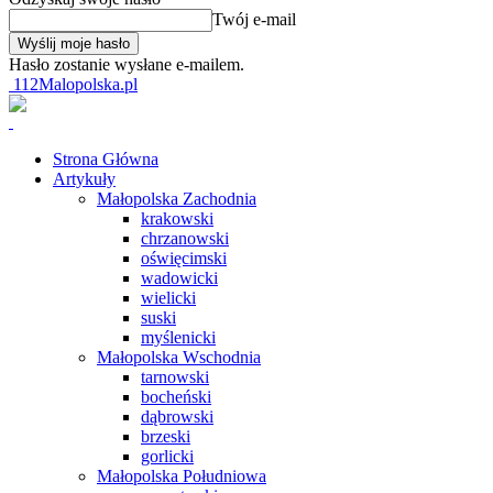
Twój e-mail
Hasło zostanie wysłane e-mailem.
112Malopolska.pl
Strona Główna
Artykuły
Małopolska Zachodnia
krakowski
chrzanowski
oświęcimski
wadowicki
wielicki
suski
myślenicki
Małopolska Wschodnia
tarnowski
bocheński
dąbrowski
brzeski
gorlicki
Małopolska Południowa