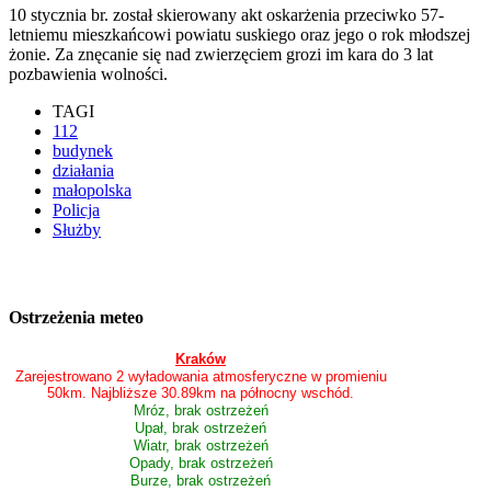
10 stycznia br. został skierowany akt oskarżenia przeciwko 57-
letniemu mieszkańcowi powiatu suskiego oraz jego o rok młodszej
żonie. Za znęcanie się nad zwierzęciem grozi im kara do 3 lat
pozbawienia wolności.
TAGI
112
budynek
działania
małopolska
Policja
Służby
Ostrzeżenia meteo
Kraków
Zarejestrowano 2 wyładowania atmosferyczne w promieniu
50km. Najbliższe 30.89km na północny wschód.
Mróz, brak ostrzeżeń
Upał, brak ostrzeżeń
Wiatr, brak ostrzeżeń
Opady, brak ostrzeżeń
Burze, brak ostrzeżeń