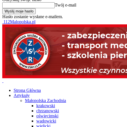
Twój e-mail
Hasło zostanie wysłane e-mailem.
112Malopolska.pl
Strona Główna
Artykuły
Małopolska Zachodnia
krakowski
chrzanowski
oświęcimski
wadowicki
wielicki