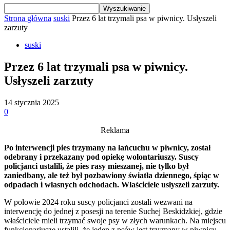
Strona główna
suski
Przez 6 lat trzymali psa w piwnicy. Usłyszeli
zarzuty
suski
Przez 6 lat trzymali psa w piwnicy.
Usłyszeli zarzuty
14 stycznia 2025
0
Reklama
Po interwencji pies trzymany na łańcuchu w piwnicy, został
odebrany i przekazany pod opiekę wolontariuszy. Suscy
policjanci ustalili, że pies rasy mieszanej, nie tylko był
zaniedbany, ale też był pozbawiony światła dziennego, śpiąc w
odpadach i własnych odchodach. Właściciele usłyszeli zarzuty.
W połowie 2024 roku suscy policjanci zostali wezwani na
interwencję do jednej z posesji na terenie Suchej Beskidzkiej, gdzie
właściciele mieli trzymać swoje psy w złych warunkach. Na miejscu
funkcjonariusze ustalili, że jeden z psów jest trzymany w piwnicy.