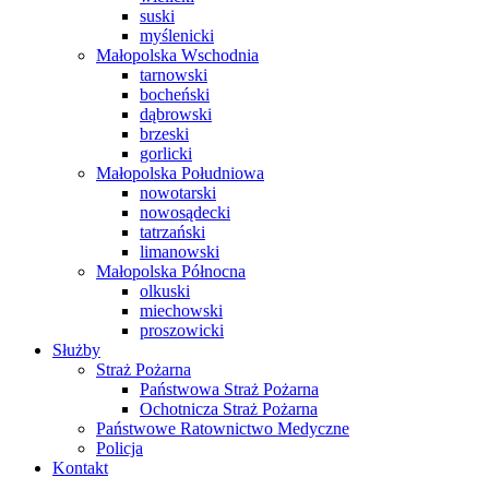
suski
myślenicki
Małopolska Wschodnia
tarnowski
bocheński
dąbrowski
brzeski
gorlicki
Małopolska Południowa
nowotarski
nowosądecki
tatrzański
limanowski
Małopolska Północna
olkuski
miechowski
proszowicki
Służby
Straż Pożarna
Państwowa Straż Pożarna
Ochotnicza Straż Pożarna
Państwowe Ratownictwo Medyczne
Policja
Kontakt