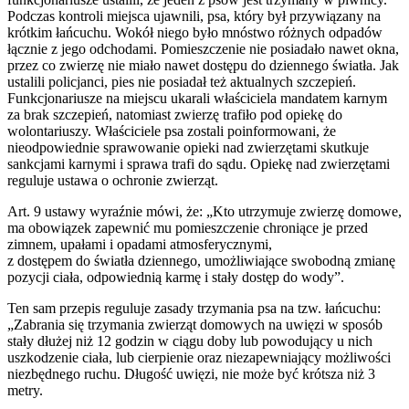
Podczas kontroli miejsca ujawnili, psa, który był przywiązany na
krótkim łańcuchu. Wokół niego było mnóstwo różnych odpadów
łącznie z jego odchodami. Pomieszczenie nie posiadało nawet okna,
przez co zwierzę nie miało nawet dostępu do dziennego światła. Jak
ustalili policjanci, pies nie posiadał też aktualnych szczepień.
Funkcjonariusze na miejscu ukarali właściciela mandatem karnym
za brak szczepień, natomiast zwierzę trafiło pod opiekę do
wolontariuszy. Właściciele psa zostali poinformowani, że
nieodpowiednie sprawowanie opieki nad zwierzętami skutkuje
sankcjami karnymi i sprawa trafi do sądu. Opiekę nad zwierzętami
reguluje ustawa o ochronie zwierząt.
Art. 9 ustawy wyraźnie mówi, że: „Kto utrzymuje zwierzę domowe,
ma obowiązek zapewnić mu pomieszczenie chroniące je przed
zimnem, upałami i opadami atmosferycznymi,
z dostępem do światła dziennego, umożliwiające swobodną zmianę
pozycji ciała, odpowiednią karmę i stały dostęp do wody”.
Ten sam przepis reguluje zasady trzymania psa na tzw. łańcuchu:
„Zabrania się trzymania zwierząt domowych na uwięzi w sposób
stały dłużej niż 12 godzin w ciągu doby lub powodujący u nich
uszkodzenie ciała, lub cierpienie oraz niezapewniający możliwości
niezbędnego ruchu. Długość uwięzi, nie może być krótsza niż 3
metry.