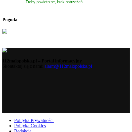
Trąby powietrzne, brak ostrzeżeń
Pogoda
112malopolska.pl – Portal informacyjny
Skontaktuj się z nami:
alarm@112malopolska.pl
Polityka Prywatności
Polityka Cookies
Redakcja