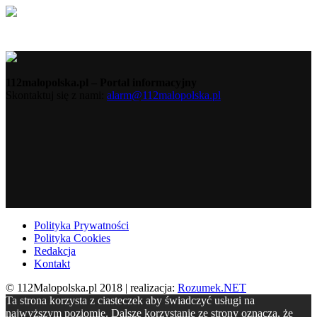
112malopolska.pl – Portal informacyjny
Skontaktuj się z nami:
alarm@112malopolska.pl
Polityka Prywatności
Polityka Cookies
Redakcja
Kontakt
© 112Malopolska.pl 2018 | realizacja:
Rozumek.NET
Ta strona korzysta z ciasteczek aby świadczyć usługi na
najwyższym poziomie. Dalsze korzystanie ze strony oznacza, że