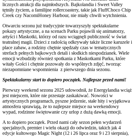
licznych atrakcji dla najmłodszych. Bajkolandia i Sweet Valley
tętniły życiem, a familijne rollercoastery, takie jak FluffChoco Chip
Creek czy NacomiHoney Harbour, nie miały chwili wytchnienia.
Otwarciu sezonu już tradycyjnie towarzyszyły spektakularne
pokazy artystyczne, a na scenach Parku pojawili się animatorzy,
artyści i Maskotki, którzy od razu wciągnęli publiczność w świat
teatralnej magii. Dzieci z radością odkrywały także liczne karuzele i
place zabaw, a rodziny chętnie spędzały czas w tematycznych
strefach pełnych bajkowych detali i słodkich niespodzianek. Wiele
emocji wzbudziły również spotkania z Maskotkami Parku, które
witały Gości i chętnie pozowały do wspólnych zdjęć, tworząc
niezapomniane wspomnienia z pierwszego dnia sezonu.
Spektakularny start to dopiero początek. Najlepsze przed nami!
Pierwszy weekend sezonu 2025 udowodnił, że Energylandia wciąż
jest miejscem, które nie przestaje zaskakiwać. Nowości w
artystycznych programach, pyszne jedzenie, stałe hity i wyjątkowa
atmosfera sprawiają, że to najlepsze miejsce na weekendowy
wypad, rodzinne świętowanie czy urlop z dużą dawką emocji.
A to dopiero początek. Przed nami cały sezon pełen wydarzeń
specjalnych, premier i wielu okazji do odwiedzin, takich jak 4
edycje kultowego Magic Night (12 i 26 lipca oraz 9 i 23 sierpnia),