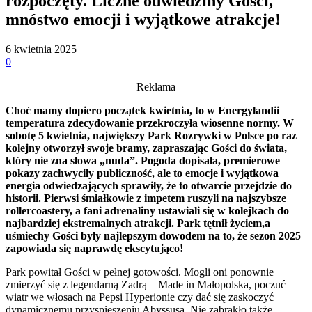
rozpoczęty. Liczne odwiedziny Gości,
mnóstwo emocji i wyjątkowe atrakcje!
6 kwietnia 2025
0
Reklama
Choć mamy dopiero początek kwietnia, to w Energylandii
temperatura zdecydowanie przekroczyła wiosenne normy. W
sobotę 5 kwietnia, największy Park Rozrywki w Polsce po raz
kolejny otworzył swoje bramy, zapraszając Gości do świata,
który nie zna słowa „nuda”. Pogoda dopisała, premierowe
pokazy zachwyciły publiczność, ale to emocje i wyjątkowa
energia odwiedzających sprawiły, że to otwarcie przejdzie do
historii. Pierwsi śmiałkowie z impetem ruszyli na najszybsze
rollercoastery, a fani adrenaliny ustawiali się w kolejkach do
najbardziej ekstremalnych atrakcji. Park tętnił życiem,a
uśmiechy Gości
były najlepszym dowodem na to, że sezon 2025
zapowiada się naprawdę ekscytująco!
Park powitał Gości w pełnej gotowości. Mogli oni ponownie
zmierzyć się z legendarną Zadrą – Made in Małopolska, poczuć
wiatr we włosach na Pepsi Hyperionie czy dać się zaskoczyć
dynamicznemu przyspieszeniu Abyssusa. Nie zabrakło także