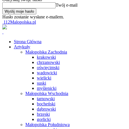
Twój e-mail
Hasło zostanie wysłane e-mailem.
112Malopolska.pl
Strona Główna
Artykuły
Małopolska Zachodnia
krakowski
chrzanowski
oświęcimski
wadowicki
wielicki
suski
myślenicki
Małopolska Wschodnia
tarnowski
bocheński
dąbrowski
brzeski
gorlicki
Małopolska Południowa