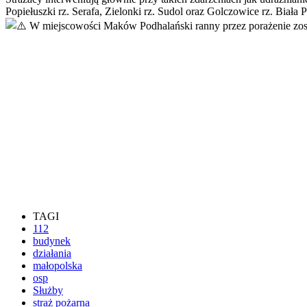
Popiełuszki rz. Serafa, Zielonki rz. Sudol oraz Golczowice rz. Biała 
W miejscowości Maków Podhalański ranny przez porażenie zost
TAGI
112
budynek
działania
małopolska
osp
Służby
straż pożarna