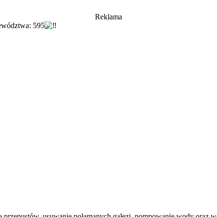
Reklama
jewództwa: 595
ianie przepustów, usuwanie połamanych gałęzi, pompowanie wody oraz