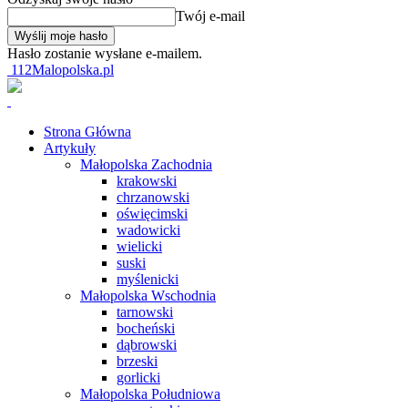
Twój e-mail
Hasło zostanie wysłane e-mailem.
112Malopolska.pl
Strona Główna
Artykuły
Małopolska Zachodnia
krakowski
chrzanowski
oświęcimski
wadowicki
wielicki
suski
myślenicki
Małopolska Wschodnia
tarnowski
bocheński
dąbrowski
brzeski
gorlicki
Małopolska Południowa