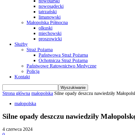
nowotarski
nowosądecki
tatrzański
limanowski
Małopolska Północna
olkuski
miechowski
proszowicki
Służby
Straż Pożarna
Państwowa Straż Pożarna
Ochotnicza Straż Pożarna
Państwowe Ratownictwo Medyczne
Policja
Kontakt
Strona główna
małopolska
Silne opady deszczu nawiedziły Małopol
małopolska
Silne opady deszczu nawiedziły Małopols
4 czerwca 2024
0