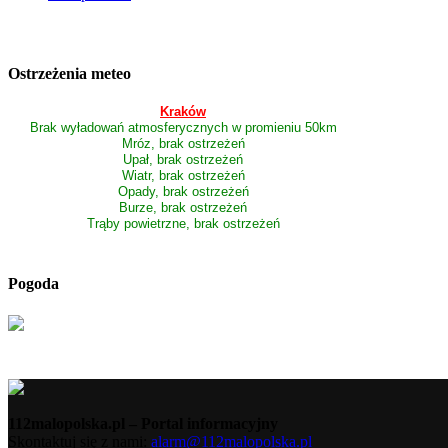
Ostrzeżenia meteo
Kraków
Brak wyładowań atmosferycznych w promieniu 50km
Mróz, brak ostrzeżeń
Upał, brak ostrzeżeń
Wiatr, brak ostrzeżeń
Opady, brak ostrzeżeń
Burze, brak ostrzeżeń
Trąby powietrzne, brak ostrzeżeń
Pogoda
112malopolska.pl – Portal informacyjny
Skontaktuj się z nami:
alarm@112malopolska.pl