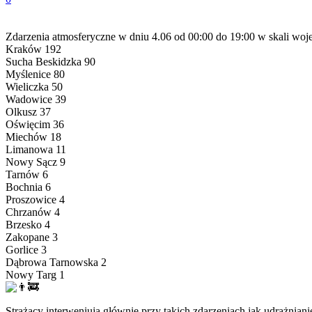
Zdarzenia atmosferyczne w dniu 4.06 od 00:00 do 19:00 w skali wo
Kraków 192
Sucha Beskidzka 90
Myślenice 80
Wieliczka 50
Wadowice 39
Olkusz 37
Oświęcim 36
Miechów 18
Limanowa 11
Nowy Sącz 9
Tarnów 6
Bochnia 6
Proszowice 4
Chrzanów 4
Brzesko 4
Zakopane 3
Gorlice 3
Dąbrowa Tarnowska 2
Nowy Targ 1
Strażacy interweniują głównie przy takich zdarzeniach jak udrażn