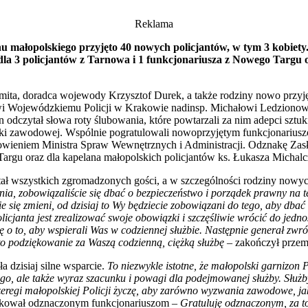
Reklama
u małopolskiego przyjęto 40 nowych policjantów, w tym 3 kobiety. 
dla 3 policjantów z Tarnowa i 1 funkcjonariusza z Nowego Targu o
ta, doradca wojewody Krzysztof Durek, a także rodziny nowo przyję
ojewódzkiemu Policji w Krakowie nadinsp. Michałowi Ledzionowi pr
czytał słowa roty ślubowania, które powtarzali za nim adepci sztuki 
i zawodowej. Wspólnie pogratulowali nowoprzyjętym funkcjonariuszo
wieniem Ministra Spraw Wewnętrznych i Administracji. Odznakę Zasłu
Targu oraz dla kapelana małopolskich policjantów ks. Łukasza Michalc
tał wszystkich zgromadzonych gości, a w szczególności rodziny nowych
nia, zobowiązaliście się dbać o bezpieczeństwo i porządek prawny na t
ie się zmieni, od dzisiaj to Wy będziecie zobowiązani do tego, aby db
cjanta jest zrealizować swoje obowiązki i szczęśliwie wrócić do jednos
zę o to, aby wspierali Was w codziennej służbie. Następnie generał zw
to podziękowanie za Waszą codzienną, ciężką służbę
– zakończył prze
a dzisiaj silne wsparcie.
To niezwykle istotne, że małopolski garnizon P
, ale także wyraz szacunku i powagi dla podejmowanej służby. Służby,
regi małopolskiej Policji życzę, aby zarówno wyzwania zawodowe, jak i
ękował odznaczonym funkcjonariuszom –
Gratuluję odznaczonym, za to