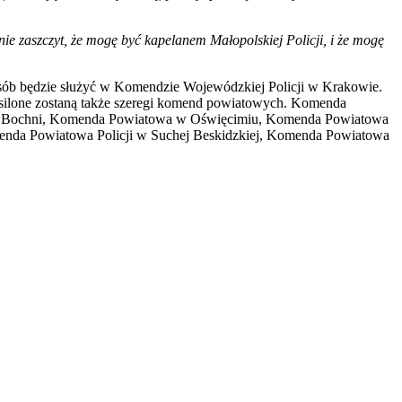
mnie zaszczyt, że mogę być kapelanem Małopolskiej Policji, i że mogę
 osób będzie służyć w Komendzie Wojewódzkiej Policji w Krakowie.
asilone zostaną także szeregi komend powiatowych. Komenda
i w Bochni, Komenda Powiatowa w Oświęcimiu, Komenda Powiatowa
enda Powiatowa Policji w Suchej Beskidzkiej, Komenda Powiatowa