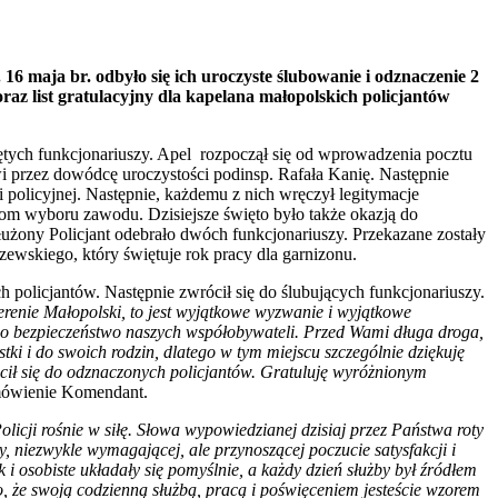
16 maja br. odbyło się ich uroczyste ślubowanie i odznaczenie 2
raz list gratulacyjny dla kapelana małopolskich policjantów
tych funkcjonariuszy. Apel rozpoczął się od wprowadzenia pocztu
zez dowódcę uroczystości podinsp. Rafała Kanię. Następnie
policyjnej. Następnie, każdemu z nich wręczył legitymacje
m wyboru zawodu. Dzisiejsze święto było także okazją do
żony Policjant odebrało dwóch funkcjonariuszy. Przekazane zostały
zewskiego, który świętuje rok pracy dla garnizonu.
 policjantów. Następnie zwrócił się do ślubujących funkcjonariuszy.
erenie Małopolski, to jest wyjątkowe wyzwanie i wyjątkowe
ać o bezpieczeństwo naszych współobywateli. Przed Wami długa droga,
tki i do swoich rodzin, dlatego w tym miejscu szczególnie dziękuję
rócił się do odznaczonych policjantów. Gratuluję wyróżnionym
mówienie Komendant.
olicji rośnie w siłę. Słowa wypowiedzianej dzisiaj przez Państwa roty
 niezwykle wymagającej, ale przynoszącej poczucie satysfakcji i
 osobiste układały się pomyślnie, a każdy dzień służby był źródłem
, że swoją codzienną służbą, pracą i poświęceniem jesteście wzorem