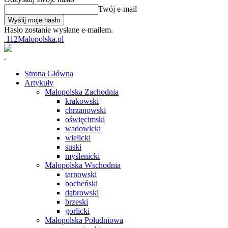
Twój e-mail
Hasło zostanie wysłane e-mailem.
112Malopolska.pl
Strona Główna
Artykuły
Małopolska Zachodnia
krakowski
chrzanowski
oświęcimski
wadowicki
wielicki
suski
myślenicki
Małopolska Wschodnia
tarnowski
bocheński
dąbrowski
brzeski
gorlicki
Małopolska Południowa