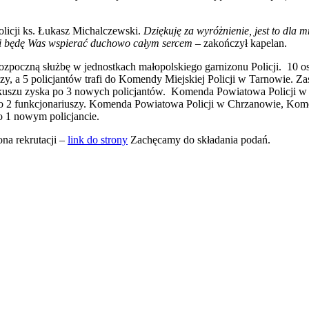
olicji ks. Łukasz Michalczewski.
Dziękuję za wyróżnienie, jest to dla 
u i będę Was wspierać duchowo całym sercem
– zakończył kapelan.
 rozpoczną służbę w jednostkach małopolskiego garnizonu Policji. 10
y, a 5 policjantów trafi do Komendy Miejskiej Policji w Tarnowie. Z
lkuszu zyska po 3 nowych policjantów. Komenda Powiatowa Policj
 2 funkcjonariuszy. Komenda Powiatowa Policji w Chrzanowie, Kom
 1 nowym policjancie.
ona rekrutacji –
link do strony
Zachęcamy do składania podań.