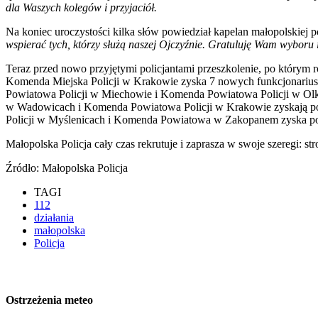
dla Waszych kolegów i przyjaciół.
Na koniec uroczystości kilka słów powiedział kapelan małopolskiej p
wspierać tych, którzy służą naszej Ojczyźnie. Gratuluję Wam wybor
Teraz przed nowo przyjętymi policjantami przeszkolenie, po którym
Komenda Miejska Policji w Krakowie zyska 7 nowych funkcjonariusz
Powiatowa Policji w Miechowie i Komenda Powiatowa Policji w O
w Wadowicach i Komenda Powiatowa Policji w Krakowie zyskają po
Policji w Myślenicach i Komenda Powiatowa w Zakopanem zyska po
Małopolska Policja cały czas rekrutuje i zaprasza w swoje szeregi: str
Źródło: Małopolska Policja
TAGI
112
działania
małopolska
Policja
Ostrzeżenia meteo