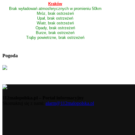
Kraków
Brak wyładowań atmosferycznych w promieniu 50km
Mróz, brak ostrzeżeń
Upał, brak ostrzeżeń
Wiatr, brak ostrzeżeń
Opady, brak ostrzeżeń
Burze, brak ostrzeżeń
Trąby powietrzne, brak ostrzeżeń
Pogoda
112malopolska.pl – Portal informacyjny
Skontaktuj się z nami:
alarm@112malopolska.pl