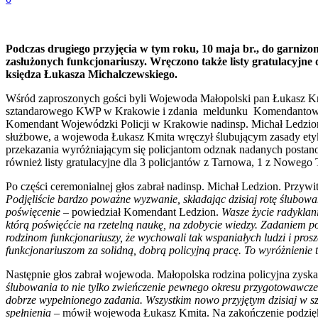
Podczas drugiego przyjęcia w tym roku, 10 maja br., do garnizon
zasłużonych funkcjonariuszy. Wręczono także listy gratulacyjne 
księdza Łukasza Michalczewskiego.
Wśród zaproszonych gości byli Wojewoda Małopolski pan Łukasz Kmi
sztandarowego KWP w Krakowie i zdania meldunku Komendantowi W
Komendant Wojewódzki Policji w Krakowie nadinsp. Michał Ledzion od
służbowe, a wojewoda Łukasz Kmita wręczył ślubującym zasady etyk
przekazania wyróżniającym się policjantom odznak nadanych postano
również listy gratulacyjne dla 3 policjantów z Tarnowa, 1 z Nowego 
Po części ceremonialnej głos zabrał nadinsp. Michał Ledzion. Przywi
Podjęliście bardzo poważne wyzwanie, składając dzisiaj rotę ślubowa
poświęcenie
– powiedział Komendant Ledzion.
Wasze życie radyklan
którą poświęćcie na rzetelną naukę, na zdobycie wiedzy. Zadaniem poli
rodzinom funkcjonariuszy, że wychowali tak wspaniałych ludzi i pros
funkcjonariuszom za solidną, dobrą policyjną pracę. To wyróżnienie 
Następnie głos zabrał wojewoda. Małopolska rodzina policyjna zyskał
ślubowania to nie tylko zwieńczenie pewnego okresu przygotowawczego
dobrze wypełnionego zadania. Wszystkim nowo przyjętym dzisiaj w sze
spełnienia
– mówił wojewoda Łukasz Kmita. Na zakończenie podzi