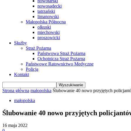
nowotarski
nowosądecki
tatrzański
limanowski
Małopolska Północna
olkuski
miechowski
proszowicki
Służby
Straż Pożarna
Państwowa Straż Pożarna
Ochotnicza Straż Pożarna
Państwowe Ratownictwo Medyczne
Policja
Kontakt
Strona główna
małopolska
Ślubowanie 40 nowo przyjętych policjan
małopolska
Ślubowanie 40 nowo przyjętych policjantó
16 maja 2022
0