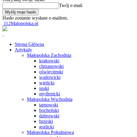
Twój e-mail
Hasło zostanie wysłane e-mailem.
112Malopolska.pl
Strona Główna
Artykuły
Małopolska Zachodnia
krakowski
chrzanowski
oświęcimski
wadowicki
wielicki
suski
myślenicki
Małopolska Wschodnia
tarnowski
bocheński
dąbrowski
brzeski
gorlicki
Małopolska Południowa