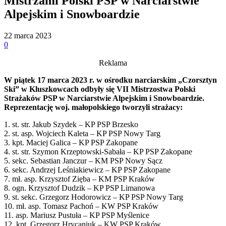
Mistrzami Polski PSP w Narciarstwie
Alpejskim i Snowboardzie
22 marca 2023
0
Reklama
W piątek 17 marca 2023 r. w ośrodku narciarskim „Czorsztyn
Ski” w Kluszkowcach odbyły się VII Mistrzostwa Polski
Strażaków PSP w Narciarstwie Alpejskim i Snowboardzie.
Reprezentację woj. małopolskiego tworzyli strażacy:
1. st. str. Jakub Szydek – KP PSP Brzesko
2. st. asp. Wojciech Kaleta – KP PSP Nowy Targ
3. kpt. Maciej Galica – KP PSP Zakopane
4. st. str. Szymon Krzeptowski-Sabała – KP PSP Zakopane
5. sekc. Sebastian Janczur – KM PSP Nowy Sącz
6. sekc. Andrzej Leśniakiewicz – KP PSP Zakopane
7. mł. asp. Krzysztof Zięba – KM PSP Kraków
8. ogn. Krzysztof Dudzik – KP PSP Limanowa
9. st. sekc. Grzegorz Hodorowicz – KP PSP Nowy Targ
10. mł. asp. Tomasz Pachoń – KW PSP Kraków
11. asp. Mariusz Pustuła – KP PSP Myślenice
12. kpt. Grzegorz Hrycaniuk – KW PSP Kraków