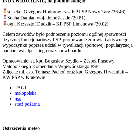
INDYWIDUALNIE, na podium stanęli:
st. sekc. Grzegorz Hodorowicz – KP PSP Nowy Targ (26.46),
Socha Damian woj. dolnośląskie (29.81),
ogn. Krzysztof Dudzik – KP PSP Limanowa (30.02).
Celem zawodów było podnoszenie poziomu ogólnej sprawności
fizycznej funkcjonariuszy PSP, promowanie zdrowia i aktywnego
wypoczynku poprzez udział w rywalizacji sportowej, popularyzacja
narciarstwa alpejskiego oraz snowboardu.
Opracowanie: st. kpt. Bogusław Szydło – Zespół Prasowy
Małopolskiego Komendanta Wojewódzkiego PSP
Zdjęcia: mł. asp. Tomasz Pachoń oraz kpt. Grzegorz Hrycaniuk –
KW PSP w Krakowie
TAGI
małopolska
psp
straż pożarna
Ostrzeżenia meteo