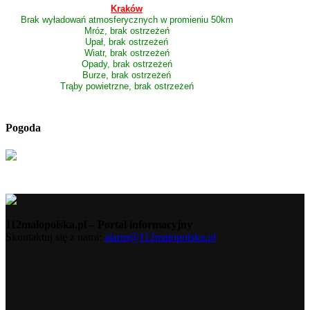
Kraków
Brak wyładowań atmosferycznych w promieniu 50km
Mróz, brak ostrzeżeń
Upał, brak ostrzeżeń
Wiatr, brak ostrzeżeń
Opady, brak ostrzeżeń
Burze, brak ostrzeżeń
Trąby powietrzne, brak ostrzeżeń
Pogoda
112malopolska.pl – Portal informacyjny
Skontaktuj się z nami:
alarm@112malopolska.pl