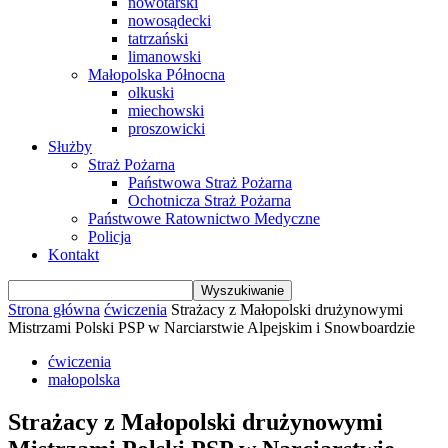
nowotarski
nowosądecki
tatrzański
limanowski
Małopolska Północna
olkuski
miechowski
proszowicki
Służby
Straż Pożarna
Państwowa Straż Pożarna
Ochotnicza Straż Pożarna
Państwowe Ratownictwo Medyczne
Policja
Kontakt
Strona główna
ćwiczenia
Strażacy z Małopolski drużynowymi
Mistrzami Polski PSP w Narciarstwie Alpejskim i Snowboardzie
ćwiczenia
małopolska
Strażacy z Małopolski drużynowymi