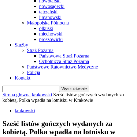
nowotarski
nowosądecki
tatrzański
limanowski
Małopolska Północna
olkuski
miechowski
proszowicki
Służby
Straż Pożarna
Państwowa Straż Pożarna
Ochotnicza Straż Pożarna
Państwowe Ratownictwo Medyczne
Policja
Kontakt
Strona główna
krakowski
Sześć listów gończych wydanych za
kobietą. Polka wpadła na lotnisku w Krakowie
krakowski
Sześć listów gończych wydanych za
kobietą. Polka wpadła na lotnisku w