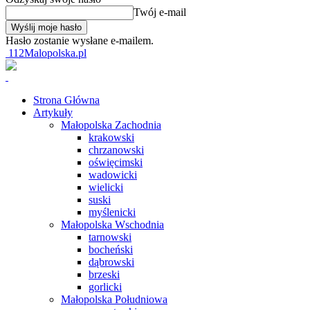
Twój e-mail
Hasło zostanie wysłane e-mailem.
112Malopolska.pl
Strona Główna
Artykuły
Małopolska Zachodnia
krakowski
chrzanowski
oświęcimski
wadowicki
wielicki
suski
myślenicki
Małopolska Wschodnia
tarnowski
bocheński
dąbrowski
brzeski
gorlicki
Małopolska Południowa