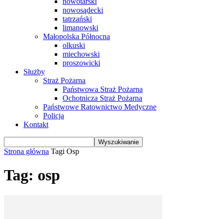
nowotarski
nowosądecki
tatrzański
limanowski
Małopolska Północna
olkuski
miechowski
proszowicki
Służby
Straż Pożarna
Państwowa Straż Pożarna
Ochotnicza Straż Pożarna
Państwowe Ratownictwo Medyczne
Policja
Kontakt
Strona główna
Tagi
Osp
Tag: osp