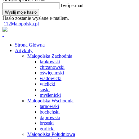
Twój e-mail
Hasło zostanie wysłane e-mailem.
112Malopolska.pl
Strona Główna
Artykuły
Małopolska Zachodnia
krakowski
chrzanowski
oświęcimski
wadowicki
wielicki
suski
myślenicki
Małopolska Wschodnia
tarnowski
bocheński
dąbrowski
brzeski
gorlicki
Małopolska Południowa