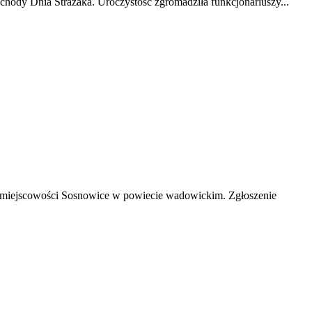
ody Dnia Strażaka. Uroczystość zgromadziła funkcjonariuszy...
 w miejscowości Sosnowice w powiecie wadowickim. Zgłoszenie