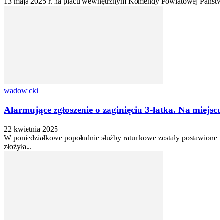
13 maja 2025 r. na placu wewnętrznym Komendy Powiatowej Państwow
wadowicki
Alarmujące zgłoszenie o zaginięciu 3-latka. Na miejscu 
22 kwietnia 2025
W poniedziałkowe popołudnie służby ratunkowe zostały postawione w
złożyła...