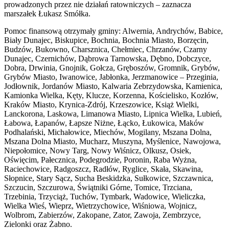
prowadzonych przez nie działań ratowniczych – zaznacza
marszałek Łukasz Smółka.
Pomoc finansową otrzymały gminy: Alwernia, Andrychów, Babice,
Biały Dunajec, Biskupice, Bochnia, Bochnia Miasto, Borzęcin,
Budzów, Bukowno, Charsznica, Chełmiec, Chrzanów, Czarny
Dunajec, Czernichów, Dąbrowa Tarnowska, Dębno, Dobczyce,
Dobra, Drwinia, Gnojnik, Gołcza, Gręboszów, Gromnik, Grybów,
Grybów Miasto, Iwanowice, Jabłonka, Jerzmanowice – Przeginia,
Jodłownik, Jordanów Miasto, Kalwaria Zebrzydowska, Kamienica,
Kamionka Wielka, Kęty, Klucze, Korzenna, Kościelisko, Kozłów,
Kraków Miasto, Krynica-Zdrój, Krzeszowice, Książ Wielki,
Lanckorona, Laskowa, Limanowa Miasto, Lipnica Wielka, Lubień,
Łabowa, Łapanów, Łapsze Niżne, Łącko, Łukowica, Maków
Podhalański, Michałowice, Miechów, Mogilany, Mszana Dolna,
Mszana Dolna Miasto, Mucharz, Muszyna, Myślenice, Nawojowa,
Niepołomice, Nowy Targ, Nowy Wiśnicz, Olkusz, Osiek,
Oświęcim, Pałecznica, Podegrodzie, Poronin, Raba Wyżna,
Raciechowice, Radgoszcz, Radłów, Ryglice, Skała, Skawina,
Słopnice, Stary Sącz, Sucha Beskidzka, Sułkowice, Szczawnica,
Szczucin, Szczurowa, Świątniki Górne, Tomice, Trzciana,
Trzebinia, Trzyciąż, Tuchów, Tymbark, Wadowice, Wieliczka,
Wielka Wieś, Wieprz, Wietrzychowice, Wiśniowa, Wojnicz,
Wolbrom, Zabierzów, Zakopane, Zator, Zawoja, Zembrzyce,
Zielonki oraz Żabno.