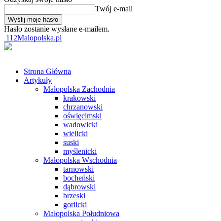
Twój e-mail
Hasło zostanie wysłane e-mailem.
112Malopolska.pl
Strona Główna
Artykuły
Małopolska Zachodnia
krakowski
chrzanowski
oświęcimski
wadowicki
wielicki
suski
myślenicki
Małopolska Wschodnia
tarnowski
bocheński
dąbrowski
brzeski
gorlicki
Małopolska Południowa