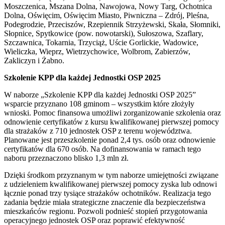
Moszczenica, Mszana Dolna, Nawojowa, Nowy Targ, Ochotnica
Dolna, Oświęcim, Oświęcim Miasto, Piwniczna – Zdrój, Pleśna,
Podegrodzie, Przeciszów, Rzepiennik Strzyżewski, Skała, Słomniki,
Słopnice, Spytkowice (pow. nowotarski), Sułoszowa, Szaflary,
Szczawnica, Tokarnia, Trzyciąż, Uście Gorlickie, Wadowice,
Wieliczka, Wieprz, Wietrzychowice, Wolbrom, Zabierzów,
Zakliczyn i Żabno.
Szkolenie KPP dla każdej Jednostki OSP 2025
W naborze „Szkolenie KPP dla każdej Jednostki OSP 2025”
wsparcie przyznano 108 gminom – wszystkim które złożyły
wnioski. Pomoc finansowa umożliwi zorganizowanie szkolenia oraz
odnowienie certyfikatów z kursu kwalifikowanej pierwszej pomocy
dla strażaków z 710 jednostek OSP z terenu województwa.
Planowane jest przeszkolenie ponad 2,4 tys. osób oraz odnowienie
certyfikatów dla 670 osób. Na dofinansowania w ramach tego
naboru przeznaczono blisko 1,3 mln zł.
Dzięki środkom przyznanym w tym naborze umiejętności związane
z udzieleniem kwalifikowanej pierwszej pomocy zyska lub odnowi
łącznie ponad trzy tysiące strażaków ochotników. Realizacja tego
zadania będzie miała strategiczne znaczenie dla bezpieczeństwa
mieszkańców regionu. Pozwoli podnieść stopień przygotowania
operacyjnego jednostek OSP oraz poprawić efektywność