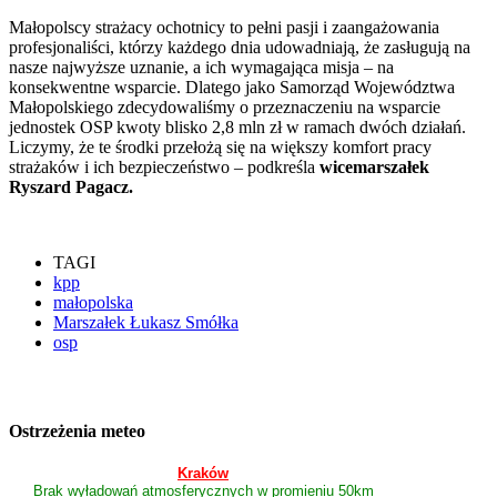
Małopolscy strażacy ochotnicy to pełni pasji i zaangażowania
profesjonaliści, którzy każdego dnia udowadniają, że zasługują na
nasze najwyższe uznanie, a ich wymagająca misja – na
konsekwentne wsparcie. Dlatego jako Samorząd Województwa
Małopolskiego zdecydowaliśmy o przeznaczeniu na wsparcie
jednostek OSP kwoty blisko 2,8 mln zł w ramach dwóch działań.
Liczymy, że te środki przełożą się na większy komfort pracy
strażaków i ich bezpieczeństwo – podkreśla
wicemarszałek
Ryszard Pagacz.
TAGI
kpp
małopolska
Marszałek Łukasz Smółka
osp
Ostrzeżenia meteo
Kraków
Brak wyładowań atmosferycznych w promieniu 50km