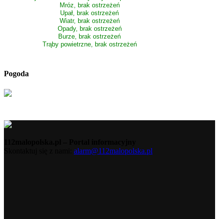
Mróz, brak ostrzeżeń
Upał, brak ostrzeżeń
Wiatr, brak ostrzeżeń
Opady, brak ostrzeżeń
Burze, brak ostrzeżeń
Trąby powietrzne, brak ostrzeżeń
Pogoda
112malopolska.pl – Portal informacyjny
Skontaktuj się z nami:
alarm@112malopolska.pl