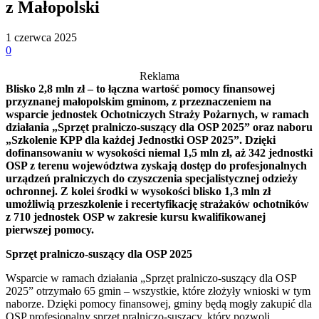
z Małopolski
1 czerwca 2025
0
Reklama
Blisko 2,8 mln zł – to łączna wartość pomocy finansowej
przyznanej małopolskim gminom, z przeznaczeniem na
wsparcie jednostek Ochotniczych Straży Pożarnych, w ramach
działania „Sprzęt pralniczo-suszący dla OSP 2025” oraz naboru
„Szkolenie KPP dla każdej Jednostki OSP 2025”. Dzięki
dofinansowaniu w wysokości niemal 1,5 mln zł, aż 342 jednostki
OSP z terenu województwa zyskają dostęp do profesjonalnych
urządzeń pralniczych do czyszczenia specjalistycznej odzieży
ochronnej. Z kolei środki w wysokości blisko 1,3 mln zł
umożliwią przeszkolenie i recertyfikację strażaków ochotników
z 710 jednostek OSP w zakresie kursu kwalifikowanej
pierwszej pomocy.
Sprzęt pralniczo-suszący dla OSP 2025
Wsparcie w ramach działania „Sprzęt pralniczo-suszący dla OSP
2025” otrzymało 65 gmin – wszystkie, które złożyły wnioski w tym
naborze. Dzięki pomocy finansowej, gminy będą mogły zakupić dla
OSP profesjonalny sprzęt pralniczo-suszący, który pozwoli