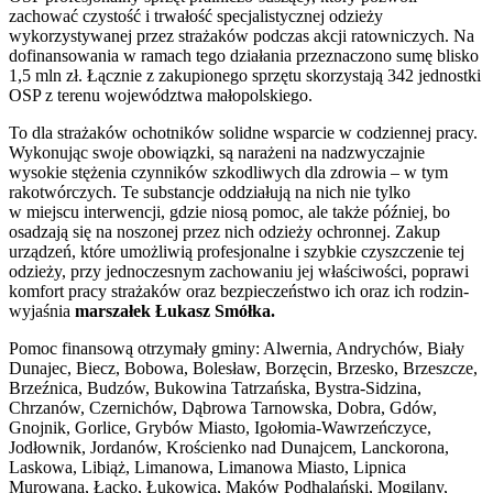
zachować czystość i trwałość specjalistycznej odzieży
wykorzystywanej przez strażaków podczas akcji ratowniczych. Na
dofinansowania w ramach tego działania przeznaczono sumę blisko
1,5 mln zł. Łącznie z zakupionego sprzętu skorzystają 342 jednostki
OSP z terenu województwa małopolskiego.
To dla strażaków ochotników solidne wsparcie w codziennej pracy.
Wykonując swoje obowiązki, są narażeni na nadzwyczajnie
wysokie stężenia czynników szkodliwych dla zdrowia – w tym
rakotwórczych. Te substancje oddziałują na nich nie tylko
w miejscu interwencji, gdzie niosą pomoc, ale także później, bo
osadzają się na noszonej przez nich odzieży ochronnej. Zakup
urządzeń, które umożliwią profesjonalne i szybkie czyszczenie tej
odzieży, przy jednoczesnym zachowaniu jej właściwości, poprawi
komfort pracy strażaków oraz bezpieczeństwo ich oraz ich rodzin-
wyjaśnia
marszałek Łukasz Smółka.
Pomoc finansową otrzymały gminy: Alwernia, Andrychów, Biały
Dunajec, Biecz, Bobowa, Bolesław, Borzęcin, Brzesko, Brzeszcze,
Brzeźnica, Budzów, Bukowina Tatrzańska, Bystra-Sidzina,
Chrzanów, Czernichów, Dąbrowa Tarnowska, Dobra, Gdów,
Gnojnik, Gorlice, Grybów Miasto, Igołomia-Wawrzeńczyce,
Jodłownik, Jordanów, Krościenko nad Dunajcem, Lanckorona,
Laskowa, Libiąż, Limanowa, Limanowa Miasto, Lipnica
Murowana, Łącko, Łukowica, Maków Podhalański, Mogilany,