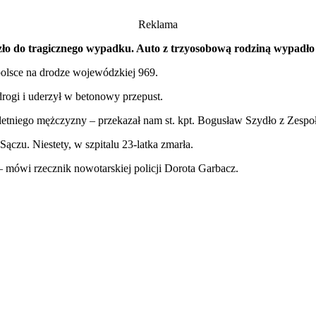
Reklama
do tragicznego wypadku. Auto z trzyosobową rodziną wypadło z drog
lsce na drodze wojewódzkiej 969.
rogi i uderzył w betonowy przepust.
-letniego mężczyzny – przekazał nam
st. kpt. Bogusław Szydło z Zes
ączu. Niestety, w szpitalu 23-latka zmarła.
y – mówi rzecznik nowotarskiej policji Dorota Garbacz.