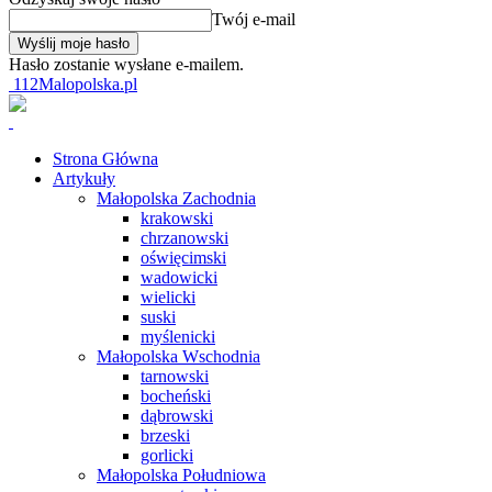
Twój e-mail
Hasło zostanie wysłane e-mailem.
112Malopolska.pl
Strona Główna
Artykuły
Małopolska Zachodnia
krakowski
chrzanowski
oświęcimski
wadowicki
wielicki
suski
myślenicki
Małopolska Wschodnia
tarnowski
bocheński
dąbrowski
brzeski
gorlicki
Małopolska Południowa