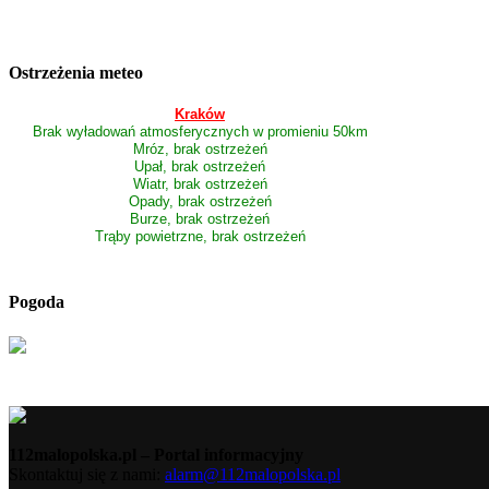
Ostrzeżenia meteo
Kraków
Brak wyładowań atmosferycznych w promieniu 50km
Mróz, brak ostrzeżeń
Upał, brak ostrzeżeń
Wiatr, brak ostrzeżeń
Opady, brak ostrzeżeń
Burze, brak ostrzeżeń
Trąby powietrzne, brak ostrzeżeń
Pogoda
112malopolska.pl – Portal informacyjny
Skontaktuj się z nami:
alarm@112malopolska.pl