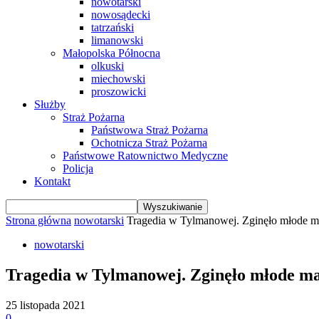
nowotarski
nowosądecki
tatrzański
limanowski
Małopolska Północna
olkuski
miechowski
proszowicki
Służby
Straż Pożarna
Państwowa Straż Pożarna
Ochotnicza Straż Pożarna
Państwowe Ratownictwo Medyczne
Policja
Kontakt
Strona główna
nowotarski
Tragedia w Tylmanowej. Zginęło młode mał
nowotarski
Tragedia w Tylmanowej. Zginęło młode małż
25 listopada 2021
0