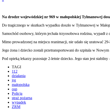
Na drodze wojewódzkiej nr 969 w małopolskiej Tylmanowej doszło 
Do tragicznego w skutkach wypadku doszło w Tylmanowej w Małopo
Samochód osobowy, którym jechała trzyosobowa rodzina, wypadł z d
Mimo prowadzonej na miejscu reanimacji, nie udało się uratować 29
Jego żona i dziecko zostali przetransportowani do szpitala w Nowym S
Pod opieką lekarzy pozostaje 2-letnie dziecko. Jego stan jest stabiln
TAGI
112
działania
jrg
małopolska
osp
Policja
straż pożarna
wypadek
ZRM