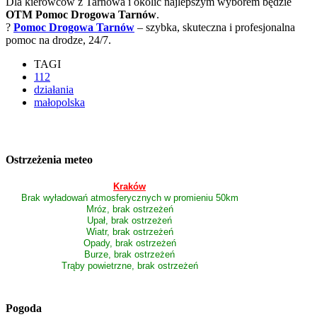
Dla kierowców z Tarnowa i okolic najlepszym wyborem będzie
OTM Pomoc Drogowa Tarnów
.
?
Pomoc Drogowa Tarnów
– szybka, skuteczna i profesjonalna
pomoc na drodze, 24/7.
TAGI
112
działania
małopolska
Ostrzeżenia meteo
Kraków
Brak wyładowań atmosferycznych w promieniu 50km
Mróz, brak ostrzeżeń
Upał, brak ostrzeżeń
Wiatr, brak ostrzeżeń
Opady, brak ostrzeżeń
Burze, brak ostrzeżeń
Trąby powietrzne, brak ostrzeżeń
Pogoda