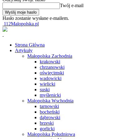
Twój e-mail
Hasło zostanie wysłane e-mailem.
112Malopolska.pl
Strona Główna
Artykuły
Małopolska Zachodnia
krakowski
chrzanowski
oświęcimski
wadowicki
wielicki
suski
myślenicki
Małopolska Wschodnia
tarnowski
bocheński
dąbrowski
brzeski
gorlicki
Małopolska Południowa