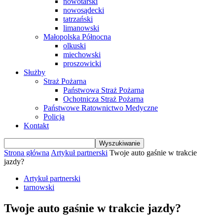
nowotarski
nowosądecki
tatrzański
limanowski
Małopolska Północna
olkuski
miechowski
proszowicki
Służby
Straż Pożarna
Państwowa Straż Pożarna
Ochotnicza Straż Pożarna
Państwowe Ratownictwo Medyczne
Policja
Kontakt
Strona główna
Artykuł partnerski
Twoje auto gaśnie w trakcie
jazdy?
Artykuł partnerski
tarnowski
Twoje auto gaśnie w trakcie jazdy?