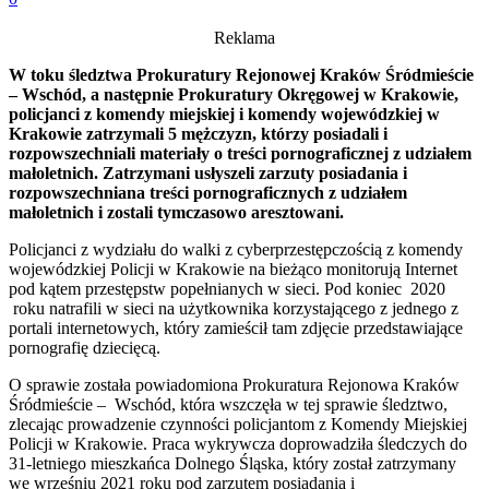
Reklama
W toku śledztwa Prokuratury Rejonowej Kraków Śródmieście
– Wschód, a następnie Prokuratury Okręgowej w Krakowie,
policjanci z komendy miejskiej i komendy wojewódzkiej w
Krakowie zatrzymali 5 mężczyzn, którzy posiadali i
rozpowszechniali materiały o treści pornograficznej z udziałem
małoletnich. Zatrzymani usłyszeli zarzuty posiadania i
rozpowszechniana treści pornograficznych z udziałem
małoletnich i zostali tymczasowo aresztowani.
Policjanci z wydziału do walki z cyberprzestępczością z komendy
wojewódzkiej Policji w Krakowie na bieżąco monitorują Internet
pod kątem przestępstw popełnianych w sieci. Pod koniec 2020
roku natrafili w sieci na użytkownika korzystającego z jednego z
portali internetowych, który zamieścił tam zdjęcie przedstawiające
pornografię dziecięcą.
O sprawie została powiadomiona Prokuratura Rejonowa Kraków
Śródmieście – Wschód, która wszczęła w tej sprawie śledztwo,
zlecając prowadzenie czynności policjantom z Komendy Miejskiej
Policji w Krakowie. Praca wykrywcza doprowadziła śledczych do
31-letniego mieszkańca Dolnego Śląska, który został zatrzymany
we wrześniu 2021 roku pod zarzutem posiadania i