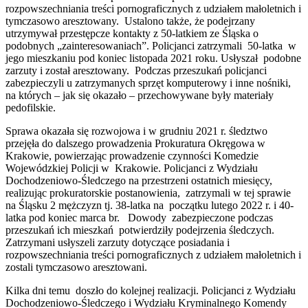
rozpowszechniania treści pornograficznych z udziałem małoletnich i
tymczasowo aresztowany. Ustalono także, że podejrzany
utrzymywał przestępcze kontakty z 50-latkiem ze Śląska o
podobnych „zainteresowaniach”. Policjanci zatrzymali 50-latka w
jego mieszkaniu pod koniec listopada 2021 roku. Usłyszał podobne
zarzuty i został aresztowany. Podczas przeszukań policjanci
zabezpieczyli u zatrzymanych sprzęt komputerowy i inne nośniki,
na których – jak się okazało – przechowywane były materiały
pedofilskie.
Sprawa okazała się rozwojowa i w grudniu 2021 r. śledztwo
przejęła do dalszego prowadzenia Prokuratura Okręgowa w
Krakowie, powierzając prowadzenie czynności Komedzie
Wojewódzkiej Policji w Krakowie. Policjanci z Wydziału
Dochodzeniowo-Śledczego na przestrzeni ostatnich miesięcy,
realizując prokuratorskie postanowienia, zatrzymali w tej sprawie
na Śląsku 2 mężczyzn tj. 38-latka na początku lutego 2022 r. i 40-
latka pod koniec marca br. Dowody zabezpieczone podczas
przeszukań ich mieszkań potwierdziły podejrzenia śledczych.
Zatrzymani usłyszeli zarzuty dotyczące posiadania i
rozpowszechniania treści pornograficznych z udziałem małoletnich i
zostali tymczasowo aresztowani.
Kilka dni temu doszło do kolejnej realizacji. Policjanci z Wydziału
Dochodzeniowo-Śledczego i Wydziału Kryminalnego Komendy