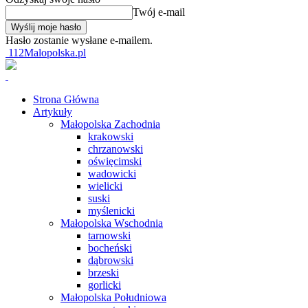
Twój e-mail
Hasło zostanie wysłane e-mailem.
112Malopolska.pl
Strona Główna
Artykuły
Małopolska Zachodnia
krakowski
chrzanowski
oświęcimski
wadowicki
wielicki
suski
myślenicki
Małopolska Wschodnia
tarnowski
bocheński
dąbrowski
brzeski
gorlicki
Małopolska Południowa