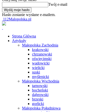
Twój e-mail
Hasło zostanie wysłane e-mailem.
112Malopolska.pl
Strona Główna
Artykuły
Małopolska Zachodnia
krakowski
chrzanowski
oświęcimski
wadowicki
wielicki
suski
myślenicki
Małopolska Wschodnia
tarnowski
bocheński
dąbrowski
brzeski
gorlicki
Małopolska Południowa