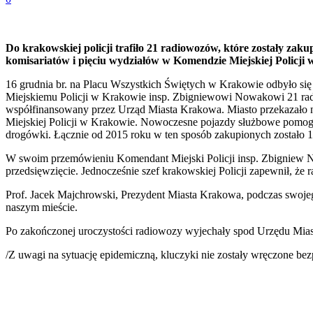
Do krakowskiej policji trafiło 21 radiowozów, które zostały z
komisariatów i pięciu wydziałów w Komendzie Miejskiej Policji
16 grudnia br. na Placu Wszystkich Świętych w Krakowie odbyło się
Miejskiemu Policji w Krakowie insp. Zbigniewowi Nowakowi 21 ra
współfinansowany przez Urząd Miasta Krakowa. Miasto przekazało na
Miejskiej Policji w Krakowie. Nowoczesne pojazdy służbowe pomogą
drogówki. Łącznie od 2015 roku w ten sposób zakupionych zostało 
W swoim przemówieniu Komendant Miejski Policji insp. Zbigniew No
przedsięwzięcie. Jednocześnie szef krakowskiej Policji zapewnił, że
Prof. Jacek Majchrowski, Prezydent Miasta Krakowa, podczas swojego
naszym mieście.
Po zakończonej uroczystości radiowozy wyjechały spod Urzędu Miasta
/Z uwagi na sytuację epidemiczną, kluczyki nie zostały wręczone be