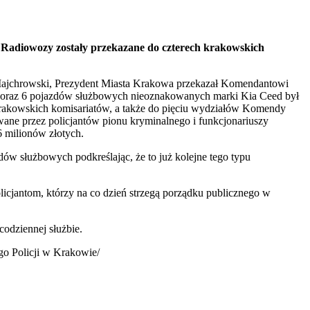
. Radiowozy zostały przekazane do czterech krakowskich
k Majchrowski, Prezydent Miasta Krakowa przekazał Komendantowi
oraz 6 pojazdów służbowych nieoznakowanych marki Kia Ceed był
 krakowskich komisariatów, a także do pięciu wydziałów Komendy
ane przez policjantów pionu kryminalnego i funkcjonariuszy
 milionów złotych.
 służbowych podkreślając, że to już kolejne tego typu
icjantom, którzy na co dzień strzegą porządku publicznego w
codziennej służbie.
go Policji w Krakowie/