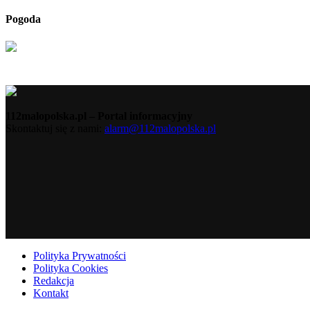
Pogoda
112malopolska.pl – Portal informacyjny
Skontaktuj się z nami:
alarm@112malopolska.pl
Polityka Prywatności
Polityka Cookies
Redakcja
Kontakt