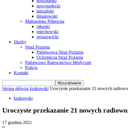
nowotarski
nowosądecki
tatrzański
limanowski
Małopolska Północna
olkuski
miechowski
proszowicki
Służby
Straż Pożarna
Państwowa Straż Pożarna
Ochotnicza Straż Pożarna
Państwowe Ratownictwo Medyczne
Policja
Kontakt
Strona główna
krakowski
Uroczyste przekazanie 21 nowych radiowo
krakowski
Uroczyste przekazanie 21 nowych radiowo
17 grudnia 2021
0