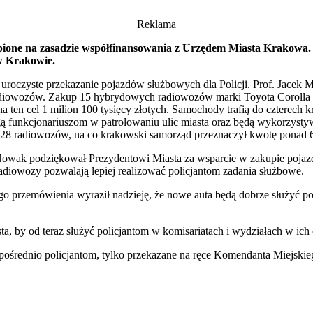
Reklama
akupione na zasadzie współfinansowania z Urzędem Miasta Krakowa
 w Krakowie.
 uroczyste przekazanie pojazdów służbowych dla Policji. Prof. Jace
diowozów. Zakup 15 hybrydowych radiowozów marki Toyota Corolla 
 ten cel 1 milion 100 tysięcy złotych. Samochody trafią do czterech
 funkcjonariuszom w patrolowaniu ulic miasta oraz będą wykorzystyw
128 radiowozów, na co krakowski samorząd przeznaczył kwotę ponad 6
wak podziękował Prezydentowi Miasta za wsparcie w zakupie pojazdów
 radiowozy pozwalają lepiej realizować policjantom zadania służbowe.
 przemówienia wyraził nadzieję, że nowe auta będą dobrze służyć pol
, by od teraz służyć policjantom w komisariatach i wydziałach w ich 
zpośrednio policjantom, tylko przekazane na ręce Komendanta Miejskie