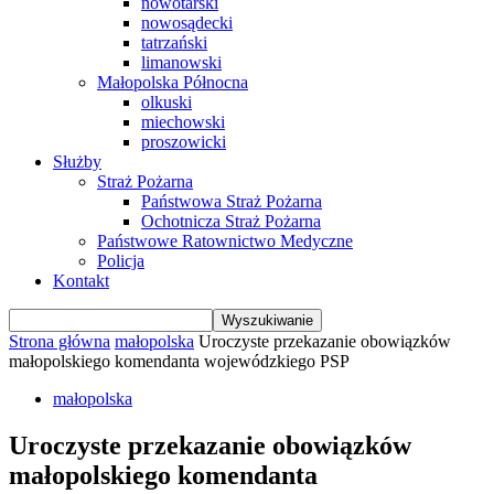
nowotarski
nowosądecki
tatrzański
limanowski
Małopolska Północna
olkuski
miechowski
proszowicki
Służby
Straż Pożarna
Państwowa Straż Pożarna
Ochotnicza Straż Pożarna
Państwowe Ratownictwo Medyczne
Policja
Kontakt
Strona główna
małopolska
Uroczyste przekazanie obowiązków
małopolskiego komendanta wojewódzkiego PSP
małopolska
Uroczyste przekazanie obowiązków
małopolskiego komendanta