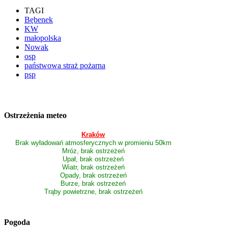
TAGI
Bębenek
KW
małopolska
Nowak
osp
państwowa straż pożarna
psp
Ostrzeżenia meteo
Kraków
Brak wyładowań atmosferycznych w promieniu 50km
Mróz, brak ostrzeżeń
Upał, brak ostrzeżeń
Wiatr, brak ostrzeżeń
Opady, brak ostrzeżeń
Burze, brak ostrzeżeń
Trąby powietrzne, brak ostrzeżeń
Pogoda