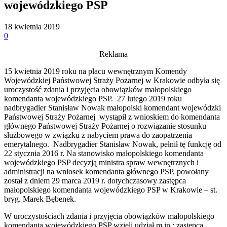
wojewódzkiego PSP
18 kwietnia 2019
0
Reklama
15 kwietnia 2019 roku na placu wewnętrznym Komendy
Wojewódzkiej Państwowej Straży Pożarnej w Krakowie odbyła się
uroczystość zdania i przyjęcia obowiązków małopolskiego
komendanta wojewódzkiego PSP. 27 lutego 2019 roku
nadbrygadier Stanisław Nowak małopolski komendant wojewódzki
Państwowej Straży Pożarnej wystąpił z wnioskiem do komendanta
głównego Państwowej Straży Pożarnej o rozwiązanie stosunku
służbowego w związku z nabyciem prawa do zaopatrzenia
emerytalnego. Nadbrygadier Stanisław Nowak, pełnił tę funkcję od
22 stycznia 2016 r. Na stanowisko małopolskiego komendanta
wojewódzkiego PSP decyzją ministra spraw wewnętrznych i
administracji na wniosek komendanta głównego PSP, powołany
został z dniem 29 marca 2019 r. dotychczasowy zastępca
małopolskiego komendanta wojewódzkiego PSP w Krakowie – st.
bryg. Marek Bębenek.
W uroczystościach zdania i przyjęcia obowiązków małopolskiego
komendanta wojewódzkiego PSP wzięli udział m.in.: zastępca