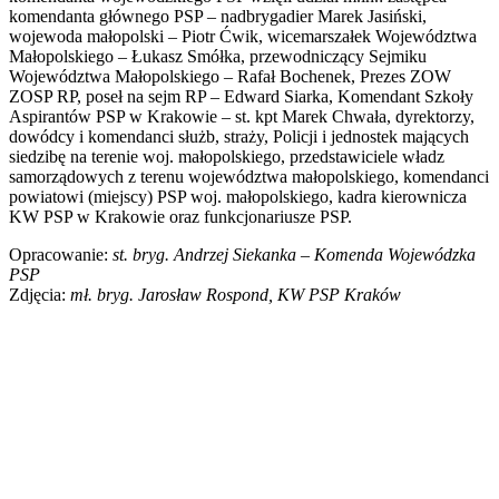
komendanta głównego PSP – nadbrygadier Marek Jasiński,
wojewoda małopolski – Piotr Ćwik, wicemarszałek Województwa
Małopolskiego – Łukasz Smółka, przewodniczący Sejmiku
Województwa Małopolskiego – Rafał Bochenek, Prezes ZOW
ZOSP RP, poseł na sejm RP – Edward Siarka, Komendant Szkoły
Aspirantów PSP w Krakowie – st. kpt Marek Chwała, dyrektorzy,
dowódcy i komendanci służb, straży, Policji i jednostek mających
siedzibę na terenie woj. małopolskiego, przedstawiciele władz
samorządowych z terenu województwa małopolskiego, komendanci
powiatowi (miejscy) PSP woj. małopolskiego, kadra kierownicza
KW PSP w Krakowie oraz funkcjonariusze PSP.
Opracowanie:
st. bryg. Andrzej Siekanka – Komenda Wojewódzka
PSP
Zdjęcia:
mł. bryg. Jarosław Rospond, KW PSP Kraków