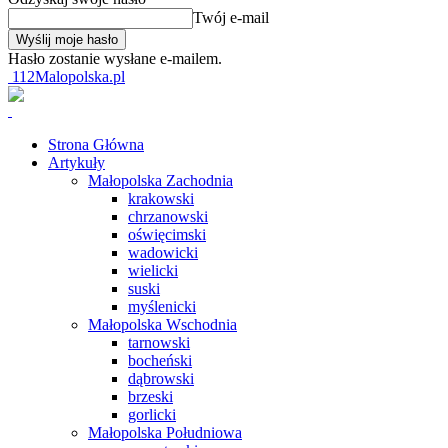
Twój e-mail
Hasło zostanie wysłane e-mailem.
112Malopolska.pl
Strona Główna
Artykuły
Małopolska Zachodnia
krakowski
chrzanowski
oświęcimski
wadowicki
wielicki
suski
myślenicki
Małopolska Wschodnia
tarnowski
bocheński
dąbrowski
brzeski
gorlicki
Małopolska Południowa