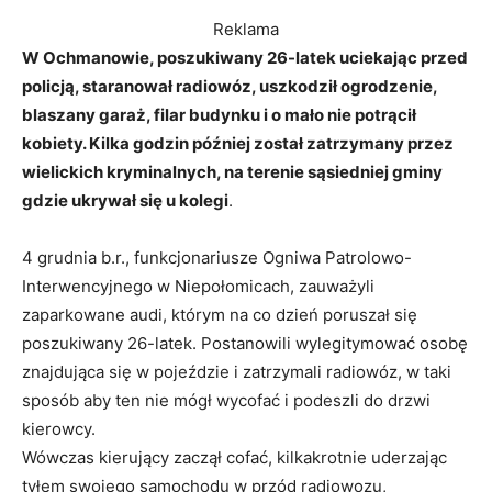
Reklama
W Ochmanowie, poszukiwany 26-latek uciekając przed
policją, staranował radiowóz, uszkodził ogrodzenie,
blaszany garaż, filar budynku i o mało nie potrącił
kobiety. Kilka godzin później został zatrzymany przez
wielickich kryminalnych, na terenie sąsiedniej
g
miny
gdzie ukrywał się u kolegi
.
4 grudnia b.r., funkcjonariusze Ogniwa Patrolowo-
Interwencyjnego w Niepołomicach, zauważyli
zaparkowane audi, którym na co dzień poruszał się
poszukiwany 26-latek. Postanowili wylegitymować osobę
znajdująca się w pojeździe i zatrzymali radiowóz, w taki
sposób aby ten nie mógł wycofać i podeszli do drzwi
kierowcy.
Wówczas kierujący zaczął cofać, kilkakrotnie uderzając
tyłem swojego samochodu w przód radiowozu,