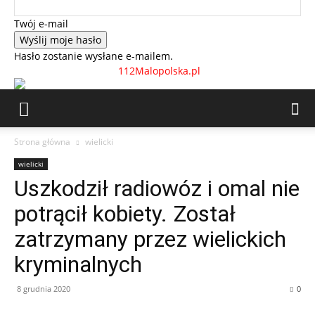
Twój e-mail
Hasło zostanie wysłane e-mailem.
112Malopolska.pl
Strona główna
wielicki
wielicki
Uszkodził radiowóz i omal nie
potrącił kobiety. Został
zatrzymany przez wielickich
kryminalnych
8 grudnia 2020
0