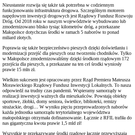
Nieustannie rozwija się także tak potrzebna w codziennym
funkcjonowaniu infrastruktura drogowa. Szczególnym motorem
napędowym inwestycji drogowych jest Rządowy Fundusz Rozwoju
Dróg. Od 2018 roku w naszym województwie wybudowano lub
zmodernizowano blisko tysiąc kilometrów dróg, a przekazane
Małopolsce dotychczas środki w ramach 5 naborów to ponad
miliard złotych.
Poprawia się także bezpieczeństwo pieszych dzięki doświetlaniu i
modernizacji przejść dla pieszych oraz tworzeniu chodników. Tylko
w Małopolsce zmodernizowaliśmy dzięki środkom rządowym 172
przejścia dla pieszych, a przekazane na ten cel środki wyniosły
prawie 15 mln zł.
Wielkim sukcesem jest opracowany przez Rząd Premiera Mateusza
Morawieckiego Rządowy Fundusz Inwestycji Lokalnych. To nasza
odpowiedź na trudny czas pandemii. Wspieramy samorządy w
realizacji inwestycji ważnych dla mieszkańców. Powstają obiekty
sportowe, żłobki, domy seniora, świetlice, biblioteki, remizy
strażackie, drogi… W wyniku pięciu przeprowadzonych naborów
każda jednostka samorządu terytorialnego województwa
małopolskiego otrzymała dofinansowanie. Łącznie z RFIL trafiła do
nas gigantyczna kwota prawie 1,5 mld zł!
Wszystkie te przekazywane środki rządowe łącznie przewyższają