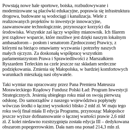
Powstają nowe hale sportowe, boiska, rozbudowywane i
modernizowane są placówki edukacyjne, poprawia się infrastruktura
drogowa, budowane są wodociągi i kanalizacja. Wiele z
realizowanych projektów to inwestycje innowacyjne,
zaawansowane technologicznie, przynoszące korzyści dla
środowiska. Wszystkie zaś łączy wspólny mianownik. Ich filarem
jest rządowe wsparcie, które możliwe jest dzięki naszym lokalnym
ambasadorom – posłom i senatorom Zjednoczonej Prawicy, z
którymi na bieżąco omawiamy wyzwania i potrzeby naszych
małych ojczyzn. Za doskonałą współpracę wszystkim
parlamentarzystom Prawa i Sprawiedliwości z Marszałkiem
Ryszardem Terleckim na czele jeszcze raz składam serdeczne
podziękowania. Zmienia się Małopolska, w bardziej komfortowych
warunkach mieszkają nasi obywatele.
Taki wymiar ma opracowany przez Pana Premiera Mateusza
Morawieckiego Rządowy Fundusz Polski Ład: Program Inwestycji
Strategicznych. Jesienią ubiegłego roku miał on swoją pierwszą
odsłonę. Do samorządów z naszego województwa popłynęły
wówczas środki o łącznej wysokości blisko 2 mld zł. W maju tego
roku swój finał miała II edycja Programu, przynosząc Małopolsce
jeszcze wyższe dofinansowanie o łącznej wartości prawie 2,6 mld
zł. Z kolei niedawno rozstrzygnięta została edycja III – dedykowana
obszarom popegeerowskim. Dała nam ona ponad 214,3 mln zł.