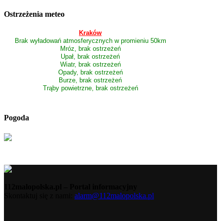
Ostrzeżenia meteo
Kraków
Brak wyładowań atmosferycznych w promieniu 50km
Mróz, brak ostrzeżeń
Upał, brak ostrzeżeń
Wiatr, brak ostrzeżeń
Opady, brak ostrzeżeń
Burze, brak ostrzeżeń
Trąby powietrzne, brak ostrzeżeń
Pogoda
112malopolska.pl – Portal informacyjny
Skontaktuj się z nami:
alarm@112malopolska.pl