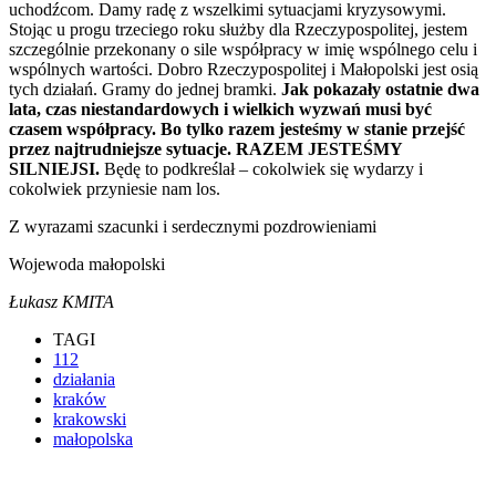
uchodźcom. Damy radę z wszelkimi sytuacjami kryzysowymi.
Stojąc u progu trzeciego roku służby dla Rzeczypospolitej, jestem
szczególnie przekonany o sile współpracy w imię wspólnego celu i
wspólnych wartości. Dobro Rzeczypospolitej i Małopolski jest osią
tych działań. Gramy do jednej bramki.
Jak pokazały ostatnie dwa
lata, czas niestandardowych i wielkich wyzwań musi być
czasem współpracy. Bo tylko razem jesteśmy w stanie przejść
przez najtrudniejsze sytuacje. RAZEM JESTEŚMY
SILNIEJSI.
Będę to podkreślał – cokolwiek się wydarzy i
cokolwiek przyniesie nam los.
Z wyrazami szacunki i serdecznymi pozdrowieniami
Wojewoda małopolski
Łukasz KMITA
TAGI
112
działania
kraków
krakowski
małopolska