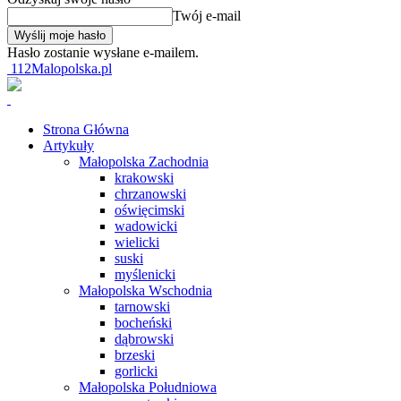
Twój e-mail
Hasło zostanie wysłane e-mailem.
112Malopolska.pl
Strona Główna
Artykuły
Małopolska Zachodnia
krakowski
chrzanowski
oświęcimski
wadowicki
wielicki
suski
myślenicki
Małopolska Wschodnia
tarnowski
bocheński
dąbrowski
brzeski
gorlicki
Małopolska Południowa