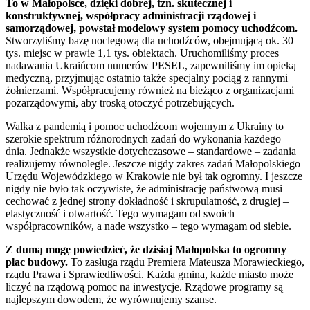
To w Małopolsce, dzięki dobrej, tzn. skutecznej i
konstruktywnej, współpracy administracji rządowej i
samorządowej, powstał modelowy system pomocy uchodźcom.
Stworzyliśmy bazę noclegową dla uchodźców, obejmującą ok. 30
tys. miejsc w prawie 1,1 tys. obiektach. Uruchomiliśmy proces
nadawania Ukraińcom numerów PESEL, zapewniliśmy im opieką
medyczną, przyjmując ostatnio także specjalny pociąg z rannymi
żołnierzami. Współpracujemy również na bieżąco z organizacjami
pozarządowymi, aby troską otoczyć potrzebujących.
Walka z pandemią i pomoc uchodźcom wojennym z Ukrainy to
szerokie spektrum różnorodnych zadań do wykonania każdego
dnia. Jednakże wszystkie dotychczasowe – standardowe – zadania
realizujemy równolegle. Jeszcze nigdy zakres zadań Małopolskiego
Urzędu Wojewódzkiego w Krakowie nie był tak ogromny. I jeszcze
nigdy nie było tak oczywiste, że administrację państwową musi
cechować z jednej strony dokładność i skrupulatność, z drugiej –
elastyczność i otwartość. Tego wymagam od swoich
współpracowników, a nade wszystko – tego wymagam od siebie.
Z dumą mogę powiedzieć, że dzisiaj Małopolska to ogromny
plac budowy.
To zasługa rządu Premiera Mateusza Morawieckiego,
rządu Prawa i Sprawiedliwości. Każda gmina, każde miasto może
liczyć na rządową pomoc na inwestycje. Rządowe programy są
najlepszym dowodem, że wyrównujemy szanse.