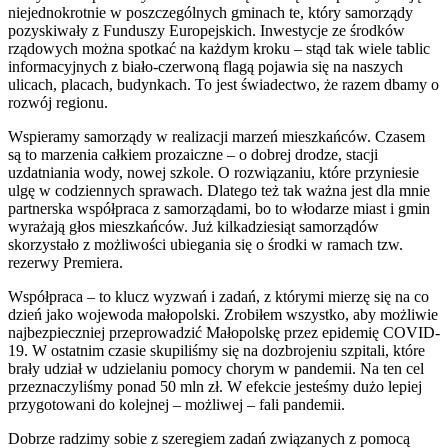
niejednokrotnie w poszczególnych gminach te, który samorządy
pozyskiwały z Funduszy Europejskich. Inwestycje ze środków
rządowych można spotkać na każdym kroku – stąd tak wiele tablic
informacyjnych z biało-czerwoną flagą pojawia się na naszych
ulicach, placach, budynkach. To jest świadectwo, że razem dbamy o
rozwój regionu.
Wspieramy samorządy w realizacji marzeń mieszkańców. Czasem
są to marzenia całkiem prozaiczne – o dobrej drodze, stacji
uzdatniania wody, nowej szkole. O rozwiązaniu, które przyniesie
ulgę w codziennych sprawach. Dlatego też tak ważna jest dla mnie
partnerska współpraca z samorządami, bo to włodarze miast i gmin
wyrażają głos mieszkańców. Już kilkadziesiąt samorządów
skorzystało z możliwości ubiegania się o środki w ramach tzw.
rezerwy Premiera.
Współpraca – to klucz wyzwań i zadań, z którymi mierzę się na co
dzień jako wojewoda małopolski. Zrobiłem wszystko, aby możliwie
najbezpieczniej przeprowadzić Małopolskę przez epidemię COVID-
19. W ostatnim czasie skupiliśmy się na dozbrojeniu szpitali, które
brały udział w udzielaniu pomocy chorym w pandemii. Na ten cel
przeznaczyliśmy ponad 50 mln zł. W efekcie jesteśmy dużo lepiej
przygotowani do kolejnej – możliwej – fali pandemii.
Dobrze radzimy sobie z szeregiem zadań związanych z pomocą