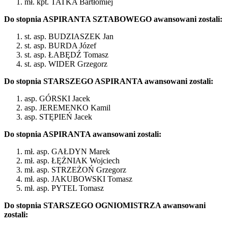
mł. kpt. TATKA Bartłomiej
Do stopnia ASPIRANTA SZTABOWEGO awansowani zostali:
st. asp. BUDZIASZEK Jan
st. asp. BURDA Józef
st. asp. ŁABĘDŹ Tomasz
st. asp. WIDER Grzegorz
Do stopnia STARSZEGO ASPIRANTA awansowani zostali:
asp. GÓRSKI Jacek
asp. JEREMENKO Kamil
asp. STĘPIEŃ Jacek
Do stopnia ASPIRANTA awansowani zostali:
mł. asp. GAŁDYN Marek
mł. asp. ŁĘŻNIAK Wojciech
mł. asp. STRZEŻOŃ Grzegorz
mł. asp. JAKUBOWSKI Tomasz
mł. asp. PYTEL Tomasz
Do stopnia STARSZEGO OGNIOMISTRZA awansowani
zostali: