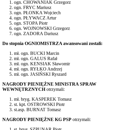
ogn. CHOWANIAK Grzegorz
ogn. FRYC Mariusz
ogn. PŁONKA Wojciech
ogn. PŁYWACZ Artur
ogn. STOPA Piotr
ogn. WOJNOWSKI Grzegorz
ogn. ZADORA Dariusz
Do stopnia OGNIOMISTRZA awansowani zostali:
mł. ogn. BUCKI Marcin
mł. ogn. GALUS Rafał
mł. ogn. KENSIAK Sławomir
mł. ogn. RYŁKO Andrzej
mł. ogn. JASIŃSKI Ryszard
NAGRODY PIENIĘŻNE MINISTRA SPRAW
WEWNĘTRZNYCH
otrzymali:
mł. bryg. KASPEREK Tomasz
st. kpt. OSTROWSKI Piotr
st.asp. BURNAT Tomasz
NAGRODY PIENIĘŻNE KG PSP
otrzymali:
st. bryg. SZPUNAR Piotr