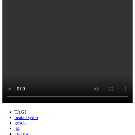
TAGI
beata szydło
goście
jrg
kraków