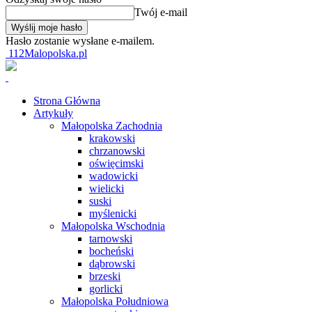
Twój e-mail
Hasło zostanie wysłane e-mailem.
112Malopolska.pl
Strona Główna
Artykuły
Małopolska Zachodnia
krakowski
chrzanowski
oświęcimski
wadowicki
wielicki
suski
myślenicki
Małopolska Wschodnia
tarnowski
bocheński
dąbrowski
brzeski
gorlicki
Małopolska Południowa