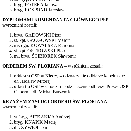
bryg. POTERA Janusz
bryg. ROSPOND Jarosław
DYPLOMAMI KOMENDANTA GŁÓWNEGO PSP
–
wyróżnieni zostali:
bryg. GADOWSKI Piotr
st. kpt. GŁOGOWSKI Marcin
mł. ogn. KOWALSKA Karolina
st. kpt. OSTROWSKI Piotr
mł. bryg. ŚCIBIOREK Sławomir
ORDEREM ŚW. FLORIANA
– wyróżnieni zostali:
orkiestra OSP w Kleczy – odznaczenie odbierze kapelmistrz
dh Jarosław Mitoraj
orkiestra OSP w Choczni – odznaczenie odbierze Prezes OSP
Chocznia dh Michał Burzyński
KRZYŻEM ZASŁUGI ORDERU ŚW. FLORIANA
–
wyróżnieni zostali:
st. bryg. SIEKANKA Andrzej
bryg. KNAPIK Maciej
dh. ŻYWIOŁ Jan