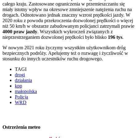
całego kraju. Zastosowane ograniczenia w przemieszczaniu się
miały istotny wpływ na okresowe zmniejszenie natężenia ruchu na
drogach. Odnotowano jednak znaczny wzrost prędkości jazdy. W
2020 roku z powodu przekroczenia dozwolonej prędkości o więcej
niż 50 km/h w obszarze zabudowanym policjanci zatrzymali prawie
4000 praw jazdy
. Wszystkich wykroczeń związanych z
nieprzestrzeganiem dozwolonej prędkości było blisko
196 tys
.
W nowym 2021 roku życzymy wszystkim użytkownikom dróg
bezpiecznych podróży. Apelujemy też o rozwagę i życzliwość w
stosunku do innych uczestników ruchu drogowego.
TAGI
drogi
działania
kpp
małopolska
Policja
WRD
Ostrzeżenia meteo