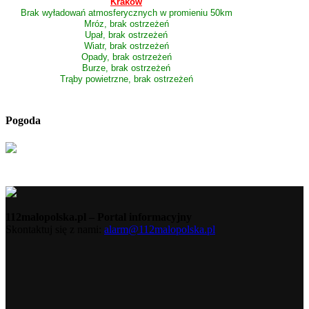
Kraków
Brak wyładowań atmosferycznych w promieniu 50km
Mróz, brak ostrzeżeń
Upał, brak ostrzeżeń
Wiatr, brak ostrzeżeń
Opady, brak ostrzeżeń
Burze, brak ostrzeżeń
Trąby powietrzne, brak ostrzeżeń
Pogoda
112malopolska.pl – Portal informacyjny
Skontaktuj się z nami:
alarm@112malopolska.pl