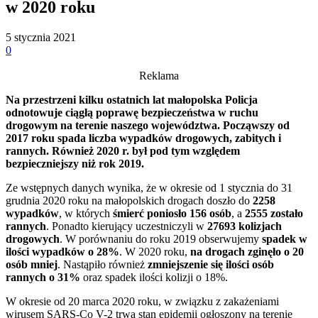
w 2020 roku
5 stycznia 2021
0
Reklama
Na przestrzeni kilku ostatnich lat małopolska Policja
odnotowuje ciągłą poprawę bezpieczeństwa w ruchu
drogowym na terenie naszego województwa. Począwszy od
2017 roku spada liczba wypadków drogowych, zabitych i
rannych. Również 2020 r. był pod tym względem
bezpieczniejszy niż rok 2019.
Ze wstępnych danych wynika, że w okresie od 1 stycznia do 31
grudnia 2020 roku na małopolskich drogach doszło do
2258
wypadków
, w których
śmierć poniosło 156 osób
, a
2555 zostało
rannych
. Ponadto kierujący uczestniczyli w
27693 kolizjach
drogowych
. W porównaniu do roku 2019 obserwujemy
spadek w
ilości wypadków o 28%
. W 2020 roku,
na drogach zginęło o 20
osób mniej
. Nastąpiło również
zmniejszenie się ilości osób
rannych o 31%
oraz spadek ilości kolizji o 18%.
W okresie od 20 marca 2020 roku, w związku z zakażeniami
wirusem SARS-Co V-2 trwa stan epidemii ogłoszony na terenie