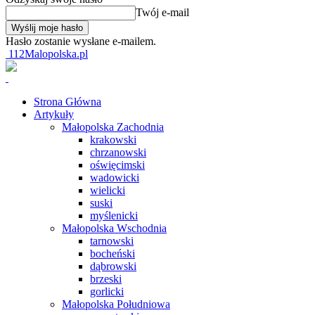
Twój e-mail
Hasło zostanie wysłane e-mailem.
112Malopolska.pl
Strona Główna
Artykuły
Małopolska Zachodnia
krakowski
chrzanowski
oświęcimski
wadowicki
wielicki
suski
myślenicki
Małopolska Wschodnia
tarnowski
bocheński
dąbrowski
brzeski
gorlicki
Małopolska Południowa