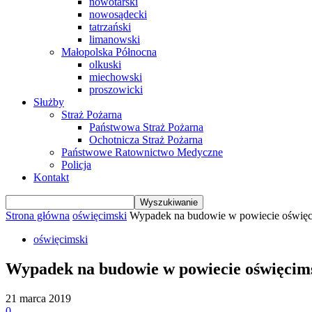
nowotarski
nowosądecki
tatrzański
limanowski
Małopolska Północna
olkuski
miechowski
proszowicki
Służby
Straż Pożarna
Państwowa Straż Pożarna
Ochotnicza Straż Pożarna
Państwowe Ratownictwo Medyczne
Policja
Kontakt
Strona główna
oświęcimski
Wypadek na budowie w powiecie oświęc
oświęcimski
Wypadek na budowie w powiecie oświęcims
21 marca 2019
0