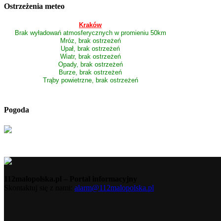
Ostrzeżenia meteo
Kraków
Brak wyładowań atmosferycznych w promieniu 50km
Mróz, brak ostrzeżeń
Upał, brak ostrzeżeń
Wiatr, brak ostrzeżeń
Opady, brak ostrzeżeń
Burze, brak ostrzeżeń
Trąby powietrzne, brak ostrzeżeń
Pogoda
112malopolska.pl – Portal informacyjny
Skontaktuj się z nami:
alarm@112malopolska.pl