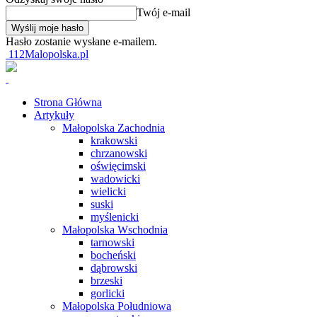
Twój e-mail
Hasło zostanie wysłane e-mailem.
112Malopolska.pl
Strona Główna
Artykuły
Małopolska Zachodnia
krakowski
chrzanowski
oświęcimski
wadowicki
wielicki
suski
myślenicki
Małopolska Wschodnia
tarnowski
bocheński
dąbrowski
brzeski
gorlicki
Małopolska Południowa