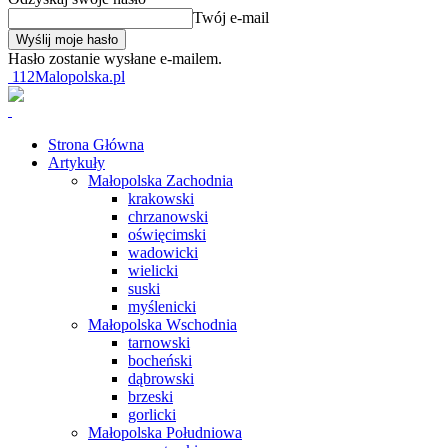
Twój e-mail
Hasło zostanie wysłane e-mailem.
112Malopolska.pl
Strona Główna
Artykuły
Małopolska Zachodnia
krakowski
chrzanowski
oświęcimski
wadowicki
wielicki
suski
myślenicki
Małopolska Wschodnia
tarnowski
bocheński
dąbrowski
brzeski
gorlicki
Małopolska Południowa