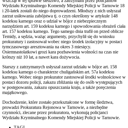
wszczął w tej sprawie śledztwo, a zatrzymani przez policjantów
Wydziału Kryminalnego Komendy Miejskiej Policji w Tarnowie 18
i 20-latek zostali do niego doprowadzeni. Młodszy z nich usłyszał
zarzut usiłowania zabójstwa tj. o czyn określony w artykule 148
kodeksu karnego oraz o udział w bójce z niebezpiecznym
narzędziem art. 159 kodeksu karnego i spowodowania obrażeń ciała
art. 157 kodeksu karnego. Tego samego dnia trafił on przed oblicze
Temidy, a sędzia, ważąc argumenty, przychylił się do wniosku
prokuratury i zastosował wobec niego środek izolacyjny w postaci
tymczasowego aresztowania na okres 3 miesięcy.
Osiemnastolatkowi grozi kara pozbawienia wolności na czas nie
krótszy niż 10 lat, a nawet kara dożywocia.
Starszy z zatrzymanych usłyszał zarzut udziału w bójce art. 158
kodeksu karnego o charakterze chuligańskim art. 57a kodeksu
karnego. Wobec niego prokurator zastosował środki wolnościowe w
postaci dozoru policji, zakazu zbliżania się do osób występujących
w postępowaniu, zakazu opuszczania kraju, a także poręczenia
majątkowego.
Dochodzenie, które zostało przekształcone w formę śledztwa,
prowadzi Prokuratura Rejonowa w Tarnowie, a niezbędne
czynności, zlecane przez prokuratora, wykonują policjanci
Wydziału Kryminalnego Komendy Miejskiej Policji w Tarnowie.
TAGI