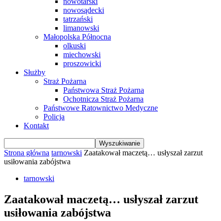
nowotarski
nowosądecki
tatrzański
limanowski
Małopolska Północna
olkuski
miechowski
proszowicki
Służby
Straż Pożarna
Państwowa Straż Pożarna
Ochotnicza Straż Pożarna
Państwowe Ratownictwo Medyczne
Policja
Kontakt
Strona główna
tarnowski
Zaatakował maczetą… usłyszał zarzut
usiłowania zabójstwa
tarnowski
Zaatakował maczetą… usłyszał zarzut
usiłowania zabójstwa