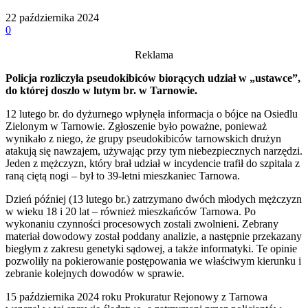
22 października 2024
0
Reklama
Policja rozliczyła pseudokibiców biorących udział w „ustawce”,
do której doszło w lutym br. w Tarnowie.
12 lutego br. do dyżurnego wpłynęła informacja o bójce na Osiedlu
Zielonym w Tarnowie. Zgłoszenie było poważne, ponieważ
wynikało z niego, że grupy pseudokibiców tarnowskich drużyn
atakują się nawzajem, używając przy tym niebezpiecznych narzędzi.
Jeden z mężczyzn, który brał udział w incydencie trafił do szpitala z
raną ciętą nogi – był to 39-letni mieszkaniec Tarnowa.
Dzień później (13 lutego br.) zatrzymano dwóch młodych mężczyzn
w wieku 18 i 20 lat – również mieszkańców Tarnowa. Po
wykonaniu czynności procesowych zostali zwolnieni. Zebrany
materiał dowodowy został poddany analizie, a następnie przekazany
biegłym z zakresu genetyki sądowej, a także informatyki. Te opinie
pozwoliły na pokierowanie postępowania we właściwym kierunku i
zebranie kolejnych dowodów w sprawie.
15 października 2024 roku Prokuratur Rejonowy z Tarnowa