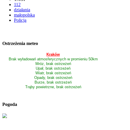
112
działania
małopolska
Policja
Ostrzeżenia meteo
Kraków
Brak wyładowań atmosferycznych w promieniu 50km
Mróz, brak ostrzeżeń
Upał, brak ostrzeżeń
Wiatr, brak ostrzeżeń
Opady, brak ostrzeżeń
Burze, brak ostrzeżeń
Trąby powietrzne, brak ostrzeżeń
Pogoda