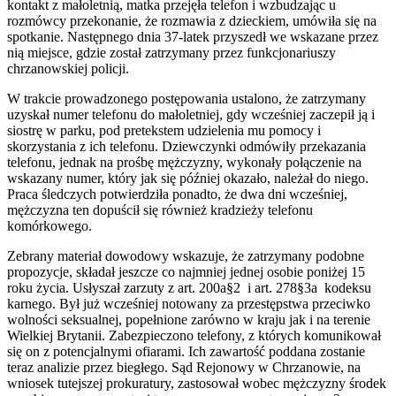
kontakt z małoletnią, matka przejęła telefon i wzbudzając u
rozmówcy przekonanie, że rozmawia z dzieckiem, umówiła się na
spotkanie. Następnego dnia 37-latek przyszedł we wskazane przez
nią miejsce, gdzie został zatrzymany przez funkcjonariuszy
chrzanowskiej policji.
W trakcie prowadzonego postępowania ustalono, że zatrzymany
uzyskał numer telefonu do małoletniej, gdy wcześniej zaczepił ją i
siostrę w parku, pod pretekstem udzielenia mu pomocy i
skorzystania z ich telefonu. Dziewczynki odmówiły przekazania
telefonu, jednak na prośbę mężczyzny, wykonały połączenie na
wskazany numer, który jak się później okazało, należał do niego.
Praca śledczych potwierdziła ponadto, że dwa dni wcześniej,
mężczyzna ten dopuścił się również kradzieży telefonu
komórkowego.
Zebrany materiał dowodowy wskazuje, że zatrzymany podobne
propozycje, składał jeszcze co najmniej jednej osobie poniżej 15
roku życia. Usłyszał zarzuty z art. 200a§2 i art. 278§3a kodeksu
karnego. Był już wcześniej notowany za przestępstwa przeciwko
wolności seksualnej, popełnione zarówno w kraju jak i na terenie
Wielkiej Brytanii. Zabezpieczono telefony, z których komunikował
się on z potencjalnymi ofiarami. Ich zawartość poddana zostanie
teraz analizie przez biegłego. Sąd Rejonowy w Chrzanowie, na
wniosek tutejszej prokuratury, zastosował wobec mężczyzny środek