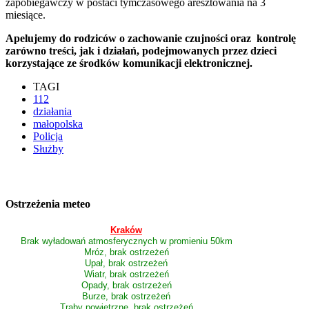
zapobiegawczy w postaci tymczasowego aresztowania na 3
miesiące.
Apelujemy do rodziców o zachowanie czujności oraz kontrolę
zarówno treści, jak i działań, podejmowanych przez dzieci
korzystające ze środków komunikacji elektronicznej.
TAGI
112
działania
małopolska
Policja
Służby
Ostrzeżenia meteo
Kraków
Brak wyładowań atmosferycznych w promieniu 50km
Mróz, brak ostrzeżeń
Upał, brak ostrzeżeń
Wiatr, brak ostrzeżeń
Opady, brak ostrzeżeń
Burze, brak ostrzeżeń
Trąby powietrzne, brak ostrzeżeń