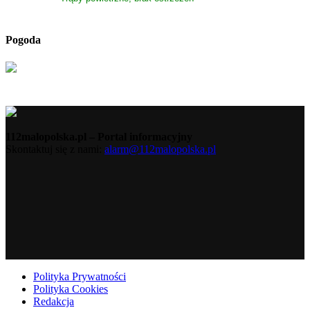
Pogoda
112malopolska.pl – Portal informacyjny
Skontaktuj się z nami:
alarm@112malopolska.pl
Polityka Prywatności
Polityka Cookies
Redakcja