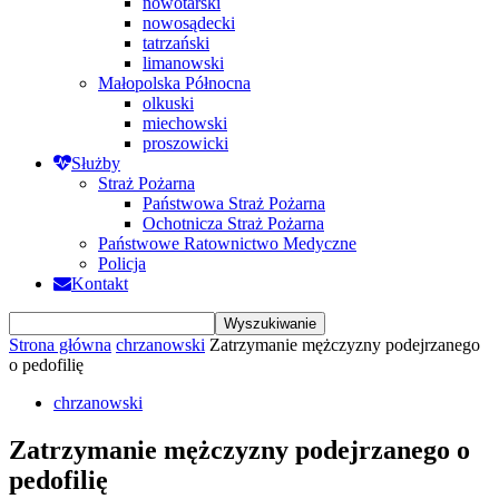
nowotarski
nowosądecki
tatrzański
limanowski
Małopolska Północna
olkuski
miechowski
proszowicki
Służby
Straż Pożarna
Państwowa Straż Pożarna
Ochotnicza Straż Pożarna
Państwowe Ratownictwo Medyczne
Policja
Kontakt
Strona główna
chrzanowski
Zatrzymanie mężczyzny podejrzanego
o pedofilię
chrzanowski
Zatrzymanie mężczyzny podejrzanego o
pedofilię