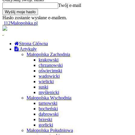
Twój e-mail
Hasło zostanie wysłane e-mailem.
112Malopolska.pl
Strona Główna
Artykuły
Małopolska Zachodnia
krakowski
chrzanowski
oświęcimski
wadowicki
wielicki
suski
myślenicki
Małopolska Wschodnia
tarnowski
bocheński
dąbrowski
brzeski
gorlicki
Małopolska Południowa