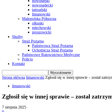
nowotarski
nowosądecki
tatrzański
limanowski
Małopolska Północna
olkuski
miechowski
proszowicki
Służby
Straż Pożarna
Państwowa Straż Pożarna
Ochotnicza Straż Pożarna
Państwowe Ratownictwo Medyczne
Policja
Kontakt
Strona główna
limanowski
Zgłosił się w innej sprawie – został zatrz
limanowski
Zgłosił się w innej sprawie – został zatrz
7 sierpnia 2025
0