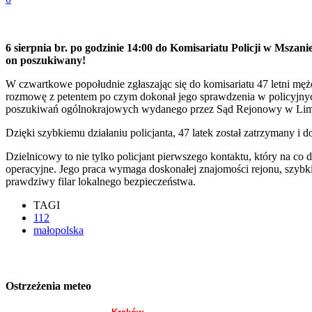
6 sierpnia br. po godzinie 14:00 do Komisariatu Policji w Mszani
on poszukiwany!
W czwartkowe popołudnie zgłaszając się do komisariatu 47 letni męż
rozmowę z petentem po czym dokonał jego sprawdzenia w policyjnych 
poszukiwań ogólnokrajowych wydanego przez Sąd Rejonowy w Li
Dzięki szybkiemu działaniu policjanta, 47 latek został zatrzyman
Dzielnicowy to nie tylko policjant pierwszego kontaktu, który na co d
operacyjne. Jego praca wymaga doskonałej znajomości rejonu, szybkie
prawdziwy filar lokalnego bezpieczeństwa.
TAGI
112
małopolska
Ostrzeżenia meteo