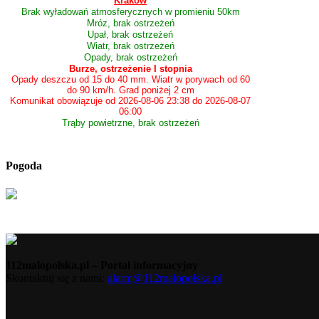
Kraków
Brak wyładowań atmosferycznych w promieniu 50km
Mróz, brak ostrzeżeń
Upał, brak ostrzeżeń
Wiatr, brak ostrzeżeń
Opady, brak ostrzeżeń
Burze, ostrzeżenie I stopnia
Opady deszczu od 15 do 40 mm. Wiatr w porywach od 60
do 90 km/h. Grad poniżej 2 cm
Komunikat obowiązuje od 2026-08-06 23:38 do 2026-08-07
06:00
Trąby powietrzne, brak ostrzeżeń
Pogoda
112malopolska.pl – Portal informacyjny
Skontaktuj się z nami:
alarm@112malopolska.pl