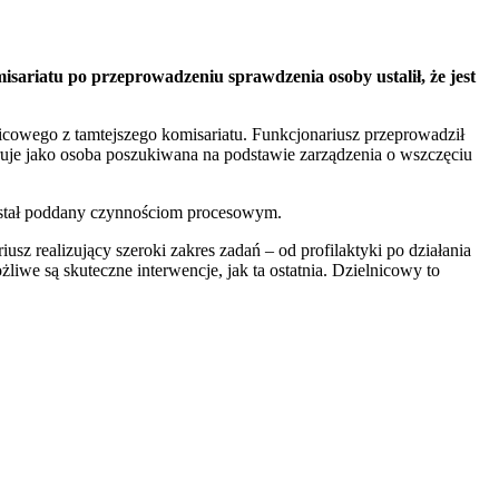
misariatu po przeprowadzeniu sprawdzenia osoby ustalił, że jest
icowego z tamtejszego komisariatu. Funkcjonariusz przeprowadził
ruje jako osoba poszukiwana na podstawie zarządzenia o wszczęciu
został poddany czynnościom procesowym.
usz realizujący szeroki zakres zadań – od profilaktyki po działania
iwe są skuteczne interwencje, jak ta ostatnia. Dzielnicowy to