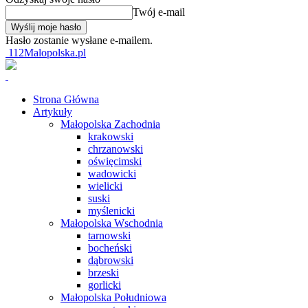
Twój e-mail
Hasło zostanie wysłane e-mailem.
112Malopolska.pl
Strona Główna
Artykuły
Małopolska Zachodnia
krakowski
chrzanowski
oświęcimski
wadowicki
wielicki
suski
myślenicki
Małopolska Wschodnia
tarnowski
bocheński
dąbrowski
brzeski
gorlicki
Małopolska Południowa