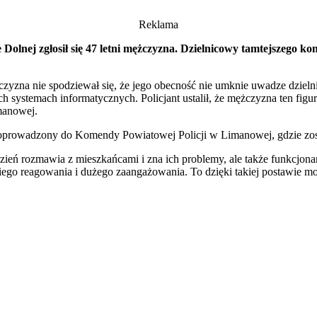
Reklama
e Dolnej zgłosił się 47 letni mężczyzna. Dzielnicowy tamtejszego ko
czyzna nie spodziewał się, że jego obecność nie umknie uwadze dzieln
systemach informatycznych. Policjant ustalił, że mężczyzna ten figu
manowej.
y i doprowadzony do Komendy Powiatowej Policji w Limanowej, gdzie 
zień rozmawia z mieszkańcami i zna ich problemy, ale także funkcjonari
go reagowania i dużego zaangażowania. To dzięki takiej postawie możl