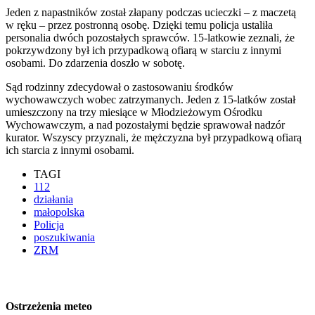
Jeden z napastników został złapany podczas ucieczki – z maczetą
w ręku – przez postronną osobę. Dzięki temu policja ustaliła
personalia dwóch pozostałych sprawców. 15-latkowie zeznali, że
pokrzywdzony był ich przypadkową ofiarą w starciu z innymi
osobami. Do zdarzenia doszło w sobotę.
Sąd rodzinny zdecydował o zastosowaniu środków
wychowawczych wobec zatrzymanych. Jeden z 15-latków został
umieszczony na trzy miesiące w Młodzieżowym Ośrodku
Wychowawczym, a nad pozostałymi będzie sprawował nadzór
kurator. Wszyscy przyznali, że mężczyzna był przypadkową ofiarą
ich starcia z innymi osobami.
TAGI
112
działania
małopolska
Policja
poszukiwania
ZRM
Ostrzeżenia meteo