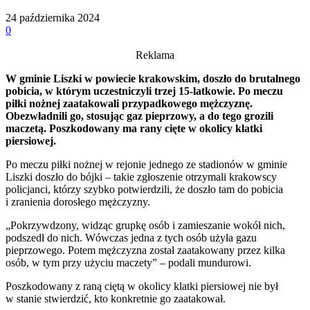
24 października 2024
0
Reklama
W gminie Liszki w powiecie krakowskim, doszło do brutalnego
pobicia, w którym uczestniczyli trzej 15-latkowie. Po meczu
piłki nożnej zaatakowali przypadkowego mężczyznę.
Obezwładnili go, stosując gaz pieprzowy, a do tego grozili
maczetą. Poszkodowany ma rany cięte w okolicy klatki
piersiowej.
Po meczu piłki nożnej w rejonie jednego ze stadionów w gminie
Liszki doszło do bójki – takie zgłoszenie otrzymali krakowscy
policjanci, którzy szybko potwierdzili, że doszło tam do pobicia
i zranienia dorosłego mężczyzny.
„Pokrzywdzony, widząc grupkę osób i zamieszanie wokół nich,
podszedł do nich. Wówczas jedna z tych osób użyła gazu
pieprzowego. Potem mężczyzna został zaatakowany przez kilka
osób, w tym przy użyciu maczety” – podali mundurowi.
Poszkodowany z raną ciętą w okolicy klatki piersiowej nie był
w stanie stwierdzić, kto konkretnie go zaatakował.