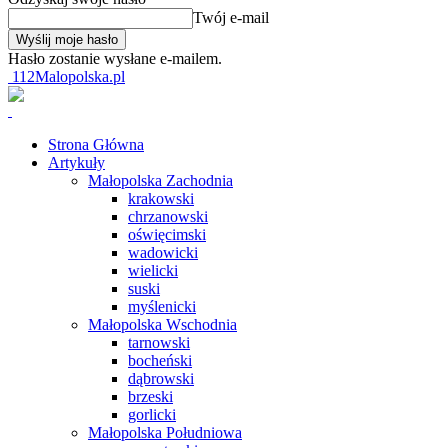
Twój e-mail
Hasło zostanie wysłane e-mailem.
112Malopolska.pl
Strona Główna
Artykuły
Małopolska Zachodnia
krakowski
chrzanowski
oświęcimski
wadowicki
wielicki
suski
myślenicki
Małopolska Wschodnia
tarnowski
bocheński
dąbrowski
brzeski
gorlicki
Małopolska Południowa