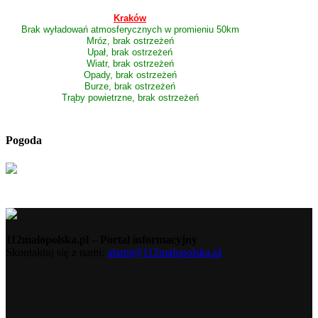
Kraków
Brak wyładowań atmosferycznych w promieniu 50km
Mróz, brak ostrzeżeń
Upał, brak ostrzeżeń
Wiatr, brak ostrzeżeń
Opady, brak ostrzeżeń
Burze, brak ostrzeżeń
Trąby powietrzne, brak ostrzeżeń
Pogoda
112malopolska.pl – Portal informacyjny
Skontaktuj się z nami:
alarm@112malopolska.pl