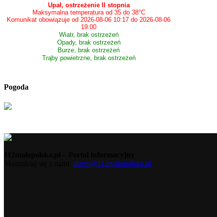
Upał, ostrzeżenie II stopnia
Maksymalna temperatura od 35 do 38°C
Komunikat obowiązuje od 2026-08-06 10:17 do 2026-08-06
19:00
Wiatr, brak ostrzeżeń
Opady, brak ostrzeżeń
Burze, brak ostrzeżeń
Trąby powietrzne, brak ostrzeżeń
Pogoda
112malopolska.pl – Portal informacyjny
Skontaktuj się z nami:
alarm@112malopolska.pl