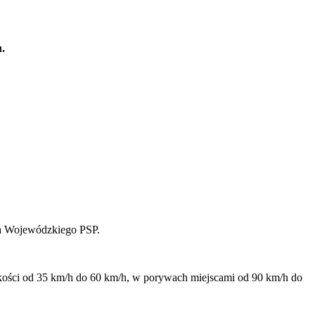
u.
a Wojewódzkiego PSP.
dkości od 35 km/h do 60 km/h, w porywach miejscami od 90 km/h do