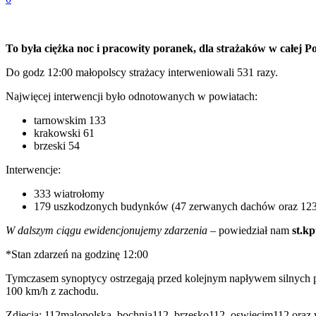
To była ciężka noc i pracowity poranek, dla strażaków w całej P
Do godz 12:00 małopolscy strażacy interweniowali 531 razy.
Najwięcej interwencji było odnotowanych w powiatach:
tarnowskim 133
krakowski 61
brzeski 54
Interwencje:
333 wiatrołomy
179 uszkodzonych budynków (47 zerwanych dachów oraz 123
W dalszym ciągu ewidencjonujemy zdarzenia
– powiedział nam
st.k
*Stan zdarzeń na godzinę 12:00
Tymczasem synoptycy ostrzegają przed kolejnym napływem silnych p
100 km/h z zachodu.
Zdjęcia: 112malopolska, bochnia112, brzesko112, oswiecim112 oraz