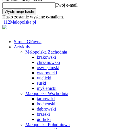
Twój e-mail
Hasło zostanie wysłane e-mailem.
112Malopolska.pl
Strona Główna
Artykuły
Małopolska Zachodnia
krakowski
chrzanowski
oświęcimski
wadowicki
wielicki
suski
myślenicki
Małopolska Wschodnia
tarnowski
bocheński
dąbrowski
brzeski
gorlicki
Małopolska Południowa