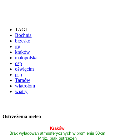
TAGI
Bochnia
brzesko
jrg
kraków
małopolska
osp
oświęcim
psp
Tarnów
wiatrołom
wiatry
Ostrzeżenia meteo
Kraków
Brak wyładowań atmosferycznych w promieniu 50km
Mróz, brak ostrzeżeń