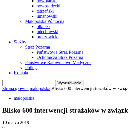
nowotarski
nowosądecki
tatrzański
limanowski
Małopolska Północna
olkuski
miechowski
proszowicki
Służby
Straż Pożarna
Państwowa Straż Pożarna
Ochotnicza Straż Pożarna
Państwowe Ratownictwo Medyczne
Policja
Kontakt
Strona główna
małopolska
Blisko 600 interwencji strażaków w związk
małopolska
Blisko 600 interwencji strażaków w związ
10 marca 2019
0