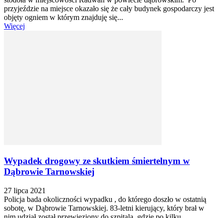
przyjeździe na miejsce okazało się że cały budynek gospodarczy jest
objęty ogniem w którym znajduję się...
Więcej
Wypadek drogowy ze skutkiem śmiertelnym w
Dąbrowie Tarnowskiej
27 lipca 2021
Policja bada okoliczności wypadku , do którego doszło w ostatnią
sobotę, w Dąbrowie Tarnowskiej. 83-letni kierujący, który brał w
nim udział został przewieziony do szpitala, gdzie po kilku