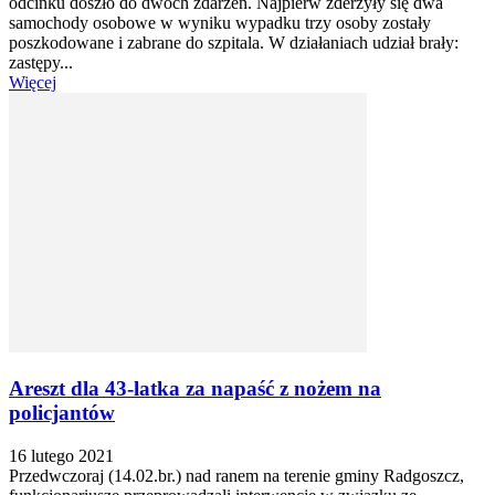
odcinku doszło do dwóch zdarzeń. Najpierw zderzyły się dwa
samochody osobowe w wyniku wypadku trzy osoby zostały
poszkodowane i zabrane do szpitala. W działaniach udział brały:
zastępy...
Więcej
Areszt dla 43-latka za napaść z nożem na
policjantów
16 lutego 2021
Przedwczoraj (14.02.br.) nad ranem na terenie gminy Radgoszcz,