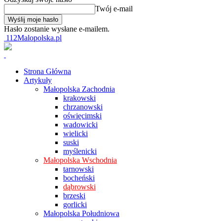
Twój e-mail
Hasło zostanie wysłane e-mailem.
112Malopolska.pl
Strona Główna
Artykuły
Małopolska Zachodnia
krakowski
chrzanowski
oświęcimski
wadowicki
wielicki
suski
myślenicki
Małopolska Wschodnia
tarnowski
bocheński
dąbrowski
brzeski
gorlicki
Małopolska Południowa