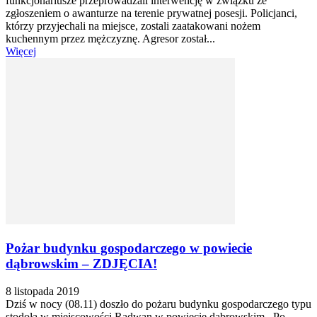
funkcjonariusze przeprowadzali interwencję w związku ze
zgłoszeniem o awanturze na terenie prywatnej posesji. Policjanci,
którzy przyjechali na miejsce, zostali zaatakowani nożem
kuchennym przez mężczyznę. Agresor został...
Więcej
Pożar budynku gospodarczego w powiecie
dąbrowskim – ZDJĘCIA!
8 listopada 2019
Dziś w nocy (08.11) doszło do pożaru budynku gospodarczego typu
stodoła w miejscowości Radwan w powiecie dąbrowskim. Po