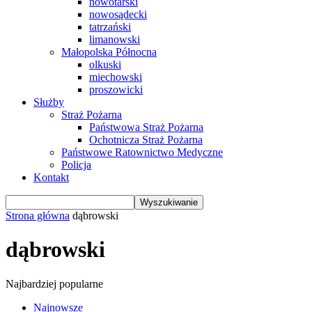
nowotarski
nowosądecki
tatrzański
limanowski
Małopolska Północna
olkuski
miechowski
proszowicki
Służby
Straż Pożarna
Państwowa Straż Pożarna
Ochotnicza Straż Pożarna
Państwowe Ratownictwo Medyczne
Policja
Kontakt
Strona główna
dąbrowski
dąbrowski
Najbardziej popularne
Najnowsze