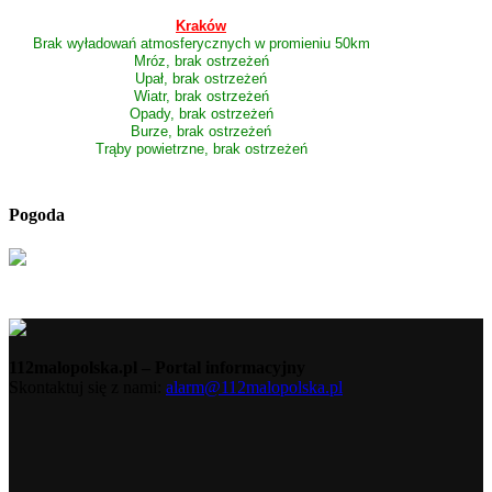
Kraków
Brak wyładowań atmosferycznych w promieniu 50km
Mróz, brak ostrzeżeń
Upał, brak ostrzeżeń
Wiatr, brak ostrzeżeń
Opady, brak ostrzeżeń
Burze, brak ostrzeżeń
Trąby powietrzne, brak ostrzeżeń
Pogoda
112malopolska.pl – Portal informacyjny
Skontaktuj się z nami:
alarm@112malopolska.pl