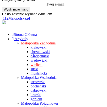
Twój e-mail
Hasło zostanie wysłane e-mailem.
112Malopolska.pl
Strona Główna
Artykuły
Małopolska Zachodnia
krakowski
chrzanowski
oświęcimski
wadowicki
wielicki
suski
myślenicki
Małopolska Wschodnia
tarnowski
bocheński
dąbrowski
brzeski
gorlicki
Małopolska Południowa