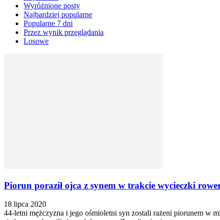
Wyróżnione posty
Najbardziej popularne
Popularne 7 dni
Przez wynik przeglądania
Losowe
Piorun poraził ojca z synem w trakcie wycieczki rowe
18 lipca 2020
44-letni mężczyzna i jego ośmioletni syn zostali rażeni piorunem 