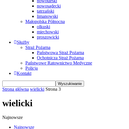
nowotarski
nowosądecki
tatrzański
limanowski
Małopolska Północna
olkuski
miechowski
proszowicki
Służby
Straż Pożarna
Państwowa Straż Pożarna
Ochotnicza Straż Pożarna
Państwowe Ratownictwo Medyczne
Policja
Kontakt
Strona główna
wielicki
Strona 3
wielicki
Najnowsze
Najnowsze