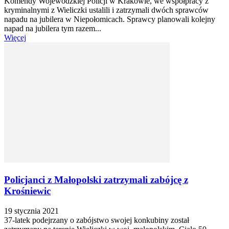
Komendy Wojewódzkiej Policji w Krakowie, we współpracy z
kryminalnymi z Wieliczki ustalili i zatrzymali dwóch sprawców
napadu na jubilera w Niepołomicach. Sprawcy planowali kolejny
napad na jubilera tym razem...
Więcej
Policjanci z Małopolski zatrzymali zabójcę z
Krośniewic
19 stycznia 2021
37-latek podejrzany o zabójstwo swojej konkubiny został