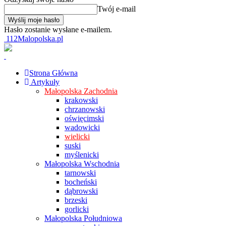
Twój e-mail
Hasło zostanie wysłane e-mailem.
112Malopolska.pl
Strona Główna
Artykuły
Małopolska Zachodnia
krakowski
chrzanowski
oświęcimski
wadowicki
wielicki
suski
myślenicki
Małopolska Wschodnia
tarnowski
bocheński
dąbrowski
brzeski
gorlicki
Małopolska Południowa