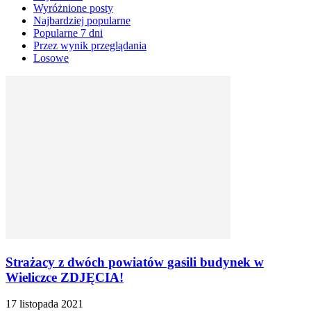
Wyróżnione posty
Najbardziej popularne
Popularne 7 dni
Przez wynik przeglądania
Losowe
Strażacy z dwóch powiatów gasili budynek w
Wieliczce ZDJĘCIA!
17 listopada 2021