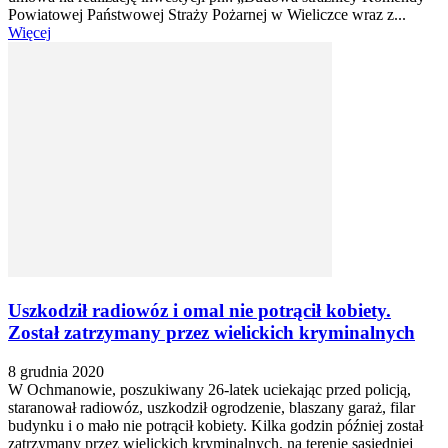
Powiatowej Państwowej Straży Pożarnej w Wieliczce wraz z...
Więcej
Uszkodził radiowóz i omal nie potrącił kobiety.
Został zatrzymany przez wielickich kryminalnych
8 grudnia 2020
W Ochmanowie, poszukiwany 26-latek uciekając przed policją,
staranował radiowóz, uszkodził ogrodzenie, blaszany garaż, filar
budynku i o mało nie potrącił kobiety. Kilka godzin później został
zatrzymany przez wielickich kryminalnych, na terenie sąsiedniej