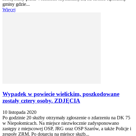
gminy gdzie...
Więcej
Wypadek w powiecie wielickim, poszkodowane
zostały cztery osoby. ZDJĘCIA
10 listopada 2020
Po godzinie 20 służby otrzymały zgłoszenie o zdarzeniu na DK 75
w Niepołomicach. Na miejsce niezwłocznie zadysponowano
zastępy z miejscowej OSP, JRG oraz OSP Szarów, a także Policje i
zespoły ZRM. Po dotarciu na miejsce służb...