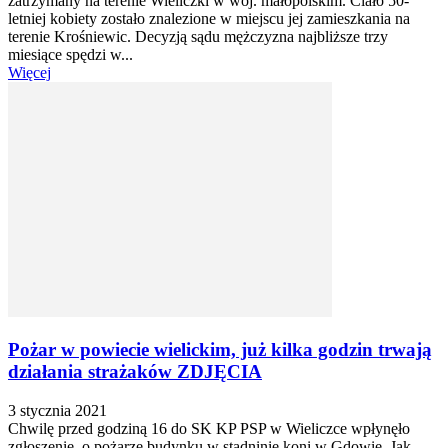
zatrzymany na terenie Wieliczki w woj. małopolskim. Ciało 50-
letniej kobiety zostało znalezione w miejscu jej zamieszkania na
terenie Krośniewic. Decyzją sądu mężczyzna najbliższe trzy
miesiące spędzi w...
Więcej
Pożar w powiecie wielickim, już kilka godzin trwają
działania strażaków ZDJĘCIA
3 stycznia 2021
Chwilę przed godziną 16 do SK KP PSP w Wieliczce wpłynęło
zgłoszenie o pożarze budynku w stadninie koni w Gdowie. Jak