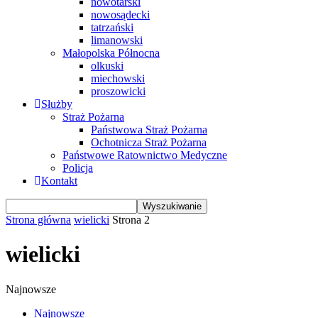
nowotarski
nowosądecki
tatrzański
limanowski
Małopolska Północna
olkuski
miechowski
proszowicki
Służby
Straż Pożarna
Państwowa Straż Pożarna
Ochotnicza Straż Pożarna
Państwowe Ratownictwo Medyczne
Policja
Kontakt
Strona główna
wielicki
Strona 2
wielicki
Najnowsze
Najnowsze