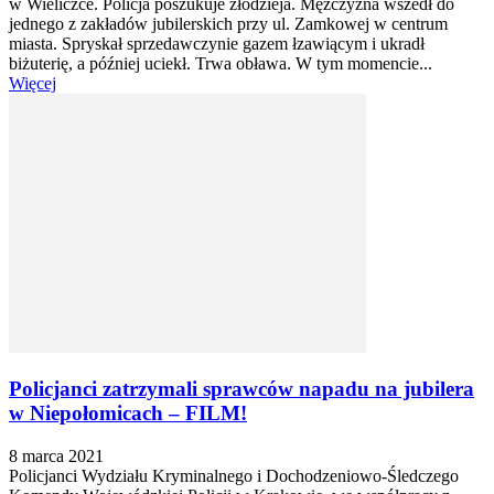
w Wieliczce. Policja poszukuje złodzieja. Mężczyzna wszedł do
jednego z zakładów jubilerskich przy ul. Zamkowej w centrum
miasta. Spryskał sprzedawczynie gazem łzawiącym i ukradł
biżuterię, a później uciekł. Trwa obława. W tym momencie...
Więcej
Policjanci zatrzymali sprawców napadu na jubilera
w Niepołomicach – FILM!
8 marca 2021
Policjanci Wydziału Kryminalnego i Dochodzeniowo-Śledczego