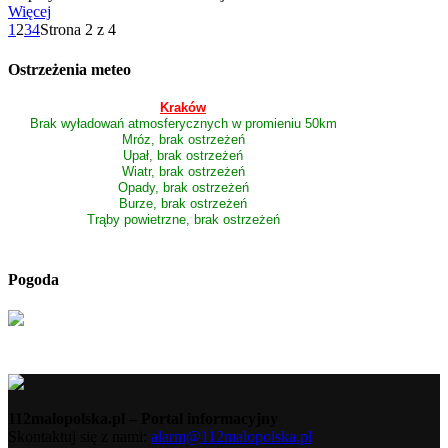
Więcej
1
2
3
4
Strona 2 z 4
Ostrzeżenia meteo
Kraków
Brak wyładowań atmosferycznych w promieniu 50km
Mróz, brak ostrzeżeń
Upał, brak ostrzeżeń
Wiatr, brak ostrzeżeń
Opady, brak ostrzeżeń
Burze, brak ostrzeżeń
Trąby powietrzne, brak ostrzeżeń
Pogoda
112malopolska.pl – Portal informacyjny
Skontaktuj się z nami:
alarm@112malopolska.pl