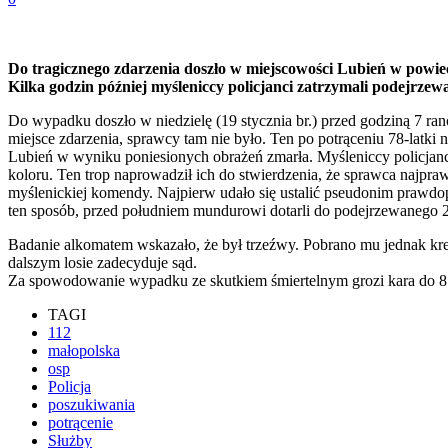
Do tragicznego zdarzenia doszło w miejscowości Lubień w powiec
Kilka godzin później myśleniccy policjanci zatrzymali podejrzew
Do wypadku doszło w niedzielę (19 stycznia br.) przed godziną 7 ra
miejsce zdarzenia, sprawcy tam nie było. Ten po potrąceniu 78-latki
Lubień w wyniku poniesionych obrażeń zmarła. Myśleniccy policjanci
koloru. Ten trop naprowadził ich do stwierdzenia, że sprawca najp
myślenickiej komendy. Najpierw udało się ustalić pseudonim prawdop
ten sposób, przed południem mundurowi dotarli do podejrzewanego 2
Badanie alkomatem wskazało, że był trzeźwy. Pobrano mu jednak kre
dalszym losie zadecyduje sąd.
Za spowodowanie wypadku ze skutkiem śmiertelnym grozi kara do 8 
TAGI
112
małopolska
osp
Policja
poszukiwania
potrącenie
Służby