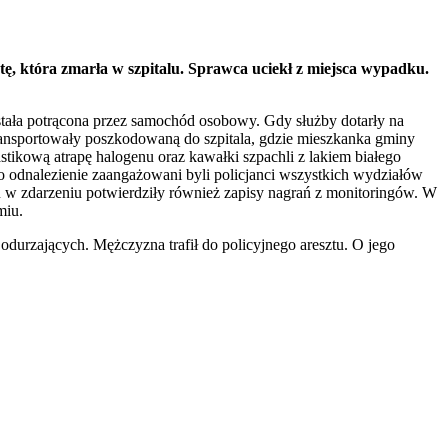
tę, która zmarła w szpitalu. Sprawca uciekł z miejsca wypadku.
ostała potrącona przez samochód osobowy. Gdy służby dotarły na
etransportowały poszkodowaną do szpitala, gdzie mieszkanka gminy
tikową atrapę halogenu oraz kawałki szpachli z lakiem białego
 odnalezienie zaangażowani byli policjanci wszystkich wydziałów
u w zdarzeniu potwierdziły również zapisy nagrań z monitoringów. W
miu.
urzających. Mężczyzna trafił do policyjnego aresztu. O jego