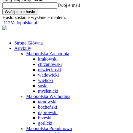
Twój e-mail
Hasło zostanie wysłane e-mailem.
112Malopolska.pl
Strona Główna
Artykuły
Małopolska Zachodnia
krakowski
chrzanowski
oświęcimski
wadowicki
wielicki
suski
myślenicki
Małopolska Wschodnia
tarnowski
bocheński
dąbrowski
brzeski
gorlicki
Małopolska Południowa