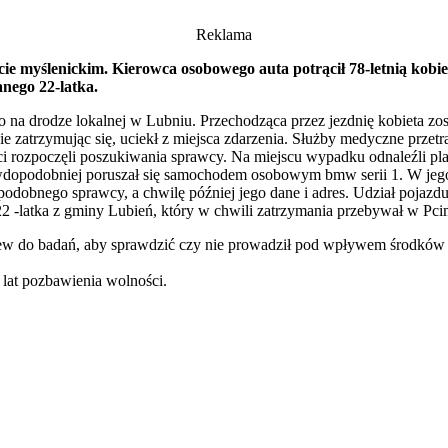
Reklama
ie myślenickim. Kierowca osobowego auta potrącił 78-letnią kobie
anego 22-latka.
no na drodze lokalnej w Lubniu. Przechodząca przez jezdnię kobieta z
 nie zatrzymując się, uciekł z miejsca zdarzenia. Służby medyczne prz
 rozpoczęli poszukiwania sprawcy. Na miejscu wypadku odnaleźli plas
rawdopodobniej poruszał się samochodem osobowym bmw serii 1. W jego
odobnego sprawcy, a chwilę później jego dane i adres. Udział pojazd
2 -latka z gminy Lubień, który w chwili zatrzymania przebywał w Pci
w do badań, aby sprawdzić czy nie prowadził pod wpływem środków od
lat pozbawienia wolności.