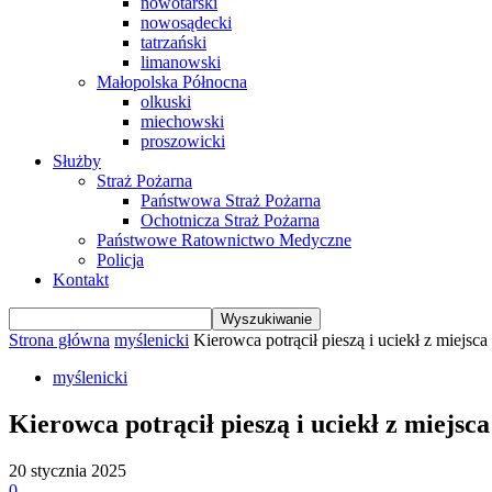
nowotarski
nowosądecki
tatrzański
limanowski
Małopolska Północna
olkuski
miechowski
proszowicki
Służby
Straż Pożarna
Państwowa Straż Pożarna
Ochotnicza Straż Pożarna
Państwowe Ratownictwo Medyczne
Policja
Kontakt
Strona główna
myślenicki
Kierowca potrącił pieszą i uciekł z miejsca
myślenicki
Kierowca potrącił pieszą i uciekł z miejsc
20 stycznia 2025
0