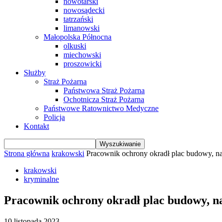
nowotarski
nowosądecki
tatrzański
limanowski
Małopolska Północna
olkuski
miechowski
proszowicki
Służby
Straż Pożarna
Państwowa Straż Pożarna
Ochotnicza Straż Pożarna
Państwowe Ratownictwo Medyczne
Policja
Kontakt
Strona główna
krakowski
Pracownik ochrony okradł plac budowy, n
krakowski
kryminalne
Pracownik ochrony okradł plac budowy, n
10 listopada 2023