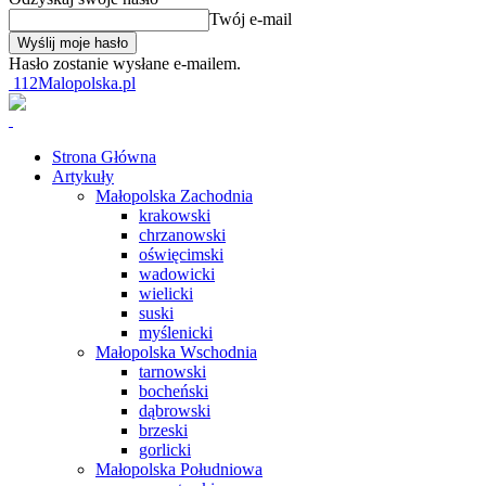
Twój e-mail
Hasło zostanie wysłane e-mailem.
112Malopolska.pl
Strona Główna
Artykuły
Małopolska Zachodnia
krakowski
chrzanowski
oświęcimski
wadowicki
wielicki
suski
myślenicki
Małopolska Wschodnia
tarnowski
bocheński
dąbrowski
brzeski
gorlicki
Małopolska Południowa