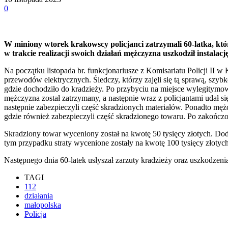
0
W miniony wtorek krakowscy policjanci zatrzymali 60-latka, kt
w trakcie realizacji swoich działań mężczyzna uszkodził instalac
Na początku listopada br. funkcjonariusze z Komisariatu Policji II 
przewodów elektrycznych. Śledczy, którzy zajęli się tą sprawą, szybk
gdzie dochodziło do kradzieży. Po przybyciu na miejsce wylegitymow
mężczyzna został zatrzymany, a następnie wraz z policjantami udał 
następnie zabezpieczyli część skradzionych materiałów. Ponadto męż
gdzie również zabezpieczyli część skradzionego towaru. Po zakończony
Skradziony towar wyceniony został na kwotę 50 tysięcy złotych. Dod
tym przypadku straty wycenione zostały na kwotę 100 tysięcy złotych
Następnego dnia 60-latek usłyszał zarzuty kradzieży oraz uszkodzeni
TAGI
112
działania
małopolska
Policja