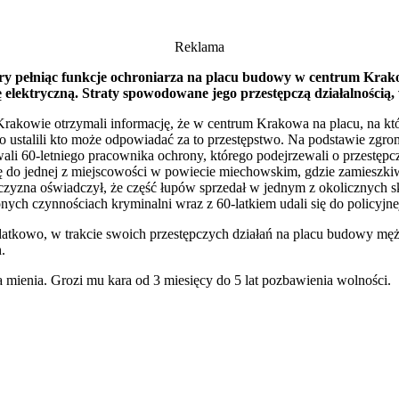
Reklama
óry pełniąc funkcje ochroniarza na placu budowy w centrum Krako
ję elektryczną. Straty spowodowane jego przestępczą działalnością,
w Krakowie otrzymali informację, że w centrum Krakowa na placu, na k
o ustalili kto może odpowiadać za to przestępstwo. Na podstawie zgroma
ali 60-letniego pracownika ochrony, którego podejrzewali o przestępc
się do jednej z miejscowości w powiecie miechowskim, gdzie zamieszki
czyzna oświadczył, że część łupów sprzedał w jednym z okolicznych s
ch czynnościach kryminalni wraz z 60-latkiem udali się do policyjnej j
atkowo, w trakcie swoich przestępczych działań na placu budowy mężcz
.
a mienia. Grozi mu kara od 3 miesięcy do 5 lat pozbawienia wolności.