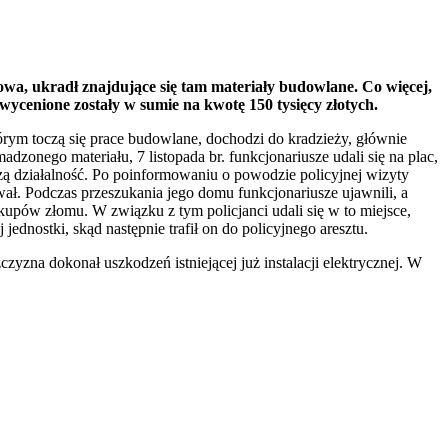
wa, ukradł znajdujące się tam materiały budowlane. Co więcej,
 wycenione zostały w sumie na kwotę 150 tysięcy złotych.
tórym toczą się prace budowlane, dochodzi do kradzieży, głównie
dzonego materiału, 7 listopada br. funkcjonariusze udali się na plac,
zą działalność. Po poinformowaniu o powodzie policyjnej wizyty
wał. Podczas przeszukania jego domu funkcjonariusze ujawnili, a
kupów złomu. W związku z tym policjanci udali się w to miejsce,
ednostki, skąd następnie trafił on do policyjnego aresztu.
yzna dokonał uszkodzeń istniejącej już instalacji elektrycznej. W