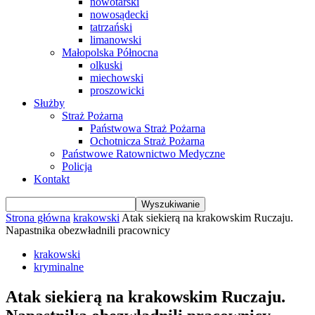
nowotarski
nowosądecki
tatrzański
limanowski
Małopolska Północna
olkuski
miechowski
proszowicki
Służby
Straż Pożarna
Państwowa Straż Pożarna
Ochotnicza Straż Pożarna
Państwowe Ratownictwo Medyczne
Policja
Kontakt
Strona główna
krakowski
Atak siekierą na krakowskim Ruczaju.
Napastnika obezwładnili pracownicy
krakowski
kryminalne
Atak siekierą na krakowskim Ruczaju.