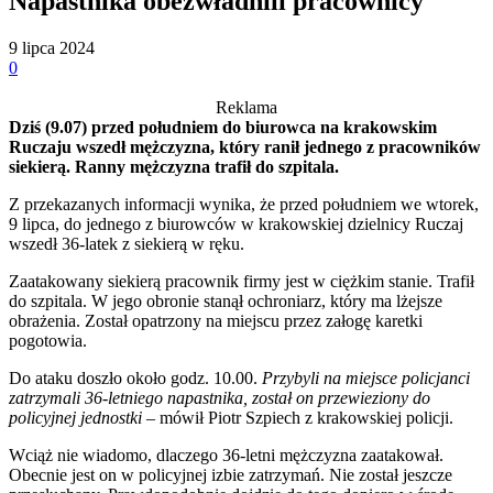
Napastnika obezwładnili pracownicy
9 lipca 2024
0
Reklama
Dziś (9.07) przed południem do biurowca na krakowskim
Ruczaju wszedł mężczyzna, który ranił jednego z pracowników
siekierą. Ranny mężczyzna trafił do szpitala.
Z przekazanych informacji wynika, że przed południem we wtorek,
9 lipca, do jednego z biurowców w krakowskiej dzielnicy Ruczaj
wszedł 36-latek z siekierą w ręku.
Zaatakowany siekierą pracownik firmy jest w ciężkim stanie. Trafił
do szpitala. W jego obronie stanął ochroniarz, który ma lżejsze
obrażenia. Został opatrzony na miejscu przez załogę karetki
pogotowia.
Do ataku doszło około godz. 10.00.
Przybyli na miejsce policjanci
zatrzymali 36-letniego napastnika, został on przewieziony do
policyjnej jednostki
– mówił Piotr Szpiech z krakowskiej policji.
Wciąż nie wiadomo, dlaczego 36-letni mężczyzna zaatakował.
Obecnie jest on w policyjnej izbie zatrzymań. Nie został jeszcze