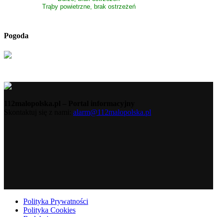
Trąby powietrzne, brak ostrzeżeń
Pogoda
112malopolska.pl – Portal informacyjny
Skontaktuj się z nami:
alarm@112malopolska.pl
Polityka Prywatności
Polityka Cookies