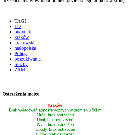
przesłuchany. Prawdopodobnie dojdzie do tego dopiero w środę.
TAGI
112
budynek
kraków
krakowski
małopolska
Policja
poszukiwania
Służby
ZRM
Ostrzeżenia meteo
Kraków
Brak wyładowań atmosferycznych w promieniu 50km
Mróz, brak ostrzeżeń
Upał, brak ostrzeżeń
Wiatr, brak ostrzeżeń
Opady, brak ostrzeżeń
Burze, brak ostrzeżeń