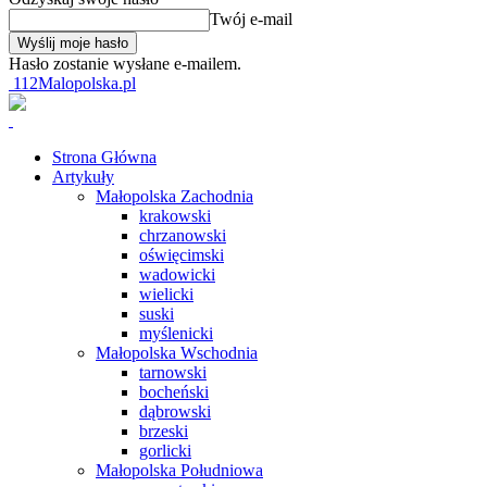
Twój e-mail
Hasło zostanie wysłane e-mailem.
112Malopolska.pl
Strona Główna
Artykuły
Małopolska Zachodnia
krakowski
chrzanowski
oświęcimski
wadowicki
wielicki
suski
myślenicki
Małopolska Wschodnia
tarnowski
bocheński
dąbrowski
brzeski
gorlicki
Małopolska Południowa