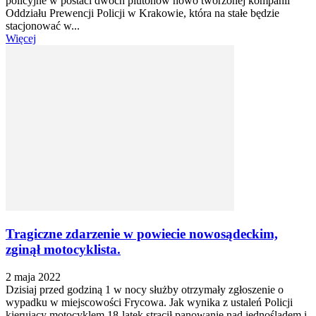
policyjne w postaci dwóch plutonów nowo tworzonej kompanii
Oddziału Prewencji Policji w Krakowie, która na stałe będzie
stacjonować w...
Więcej
Tragiczne zdarzenie w powiecie nowosądeckim,
zginął motocyklista.
2 maja 2022
Dzisiaj przed godziną 1 w nocy służby otrzymały zgłoszenie o
wypadku w miejscowości Frycowa. Jak wynika z ustaleń Policji
kierujący motocyklem 18-latek stracił panowanie nad jednośladem i