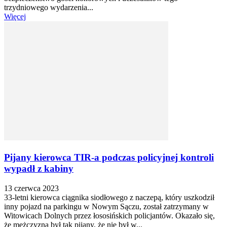
trzydniowego wydarzenia...
Więcej
Pijany kierowca TIR-a podczas policyjnej kontroli
wypadł z kabiny
13 czerwca 2023
33-letni kierowca ciągnika siodłowego z naczepą, który uszkodził
inny pojazd na parkingu w Nowym Sączu, został zatrzymany w
Witowicach Dolnych przez łososińskich policjantów. Okazało się,
że mężczyzna był tak pijany, że nie był w...