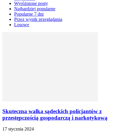
Wyróżnione posty
Najbardziej popularne
Popularne 7 dni
Przez wynik przeglądania
Losowe
Skuteczna walka sądeckich policjantów z
przestępczością gospodarczą i narkotykową
17 stycznia 2024