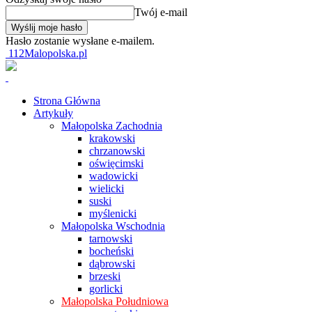
Twój e-mail
Hasło zostanie wysłane e-mailem.
112Malopolska.pl
Strona Główna
Artykuły
Małopolska Zachodnia
krakowski
chrzanowski
oświęcimski
wadowicki
wielicki
suski
myślenicki
Małopolska Wschodnia
tarnowski
bocheński
dąbrowski
brzeski
gorlicki
Małopolska Południowa