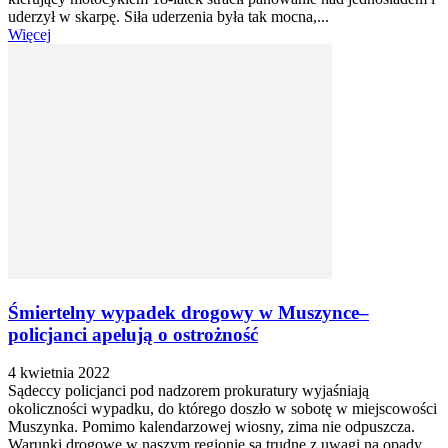
uderzył w skarpę. Siła uderzenia była tak mocna,...
Więcej
Śmiertelny wypadek drogowy w Muszynce–
policjanci apelują o ostrożność
4 kwietnia 2022
Sądeccy policjanci pod nadzorem prokuratury wyjaśniają
okoliczności wypadku, do którego doszło w sobotę w miejscowości
Muszynka. Pomimo kalendarzowej wiosny, zima nie odpuszcza.
Warunki drogowe w naszym regionie są trudne z uwagi na opady