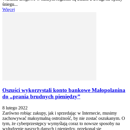
śniegu...
Więcej
Oszuści wykorzystali konto bankowe Małopolanina
do „prania brudnych pieniędzy”
8 lutego 2022
Zarówno robiąc zakupy, jak i sprzedając w Internecie, musimy
zachowywać maksymalną ostrożność, by nie zostać oszukanym. O
tym, że cyberprzestępcy wymyślają coraz to nowsze sposoby na
wyłudzenie naszych danych i pieniędzy, przekonał się