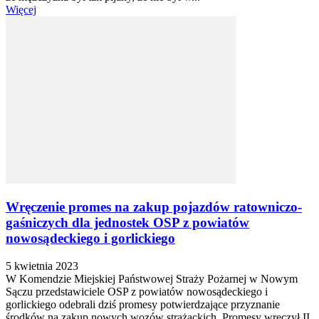
Więcej
Wręczenie promes na zakup pojazdów ratowniczo-
gaśniczych dla jednostek OSP z powiatów
nowosądeckiego i gorlickiego
5 kwietnia 2023
W Komendzie Miejskiej Państwowej Straży Pożarnej w Nowym
Sączu przedstawiciele OSP z powiatów nowosądeckiego i
gorlickiego odebrali dziś promesy potwierdzające przyznanie
środków na zakup nowych wozów strażackich. Promesy wręczył II