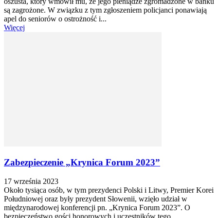
oszusta, który wmówił mu, że jego pieniądze zgromadzone w banku
są zagrożone. W związku z tym zgłoszeniem policjanci ponawiają
apel do seniorów o ostrożność i...
Więcej
Zabezpieczenie „Krynica Forum 2023”
17 września 2023
Około tysiąca osób, w tym prezydenci Polski i Litwy, Premier Korei
Południowej oraz były prezydent Słowenii, wzięło udział w
międzynarodowej konferencji pn. „Krynica Forum 2023”. O
bezpieczeństwo gości honorowych i uczestników tego