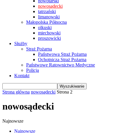
nowotarski
nowosądecki
tatrzański
limanowski
Małopolska Północna
olkuski
miechowski
proszowicki
Służby
Straż Pożarna
Państwowa Straż Pożarna
Ochotnicza Straż Pożarna
Państwowe Ratownictwo Medyczne
Policja
Kontakt
Strona główna
nowosądecki
Strona 2
nowosądecki
Najnowsze
Najnowsze