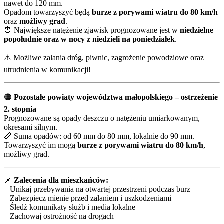
nawet do 120 mm.
Opadom towarzyszyć będą
burze z porywami wiatru do 80 km/h
oraz
możliwy grad
.
⏰ Największe natężenie zjawisk prognozowane jest w
niedzielne
popołudnie oraz w nocy z niedzieli na poniedziałek
.
⚠️ Możliwe zalania dróg, piwnic, zagrożenie powodziowe oraz
utrudnienia w komunikacji!
🟠
Pozostałe powiaty województwa małopolskiego – ostrzeżenie
2. stopnia
Prognozowane są opady deszczu o natężeniu umiarkowanym,
okresami silnym.
📏 Suma opadów: od 60 mm do 80 mm, lokalnie do 90 mm.
Towarzyszyć im mogą
burze z porywami wiatru do 80 km/h
,
możliwy grad.
📌
Zalecenia dla mieszkańców:
– Unikaj przebywania na otwartej przestrzeni podczas burz
– Zabezpiecz mienie przed zalaniem i uszkodzeniami
– Śledź komunikaty służb i media lokalne
– Zachowaj ostrożność na drogach