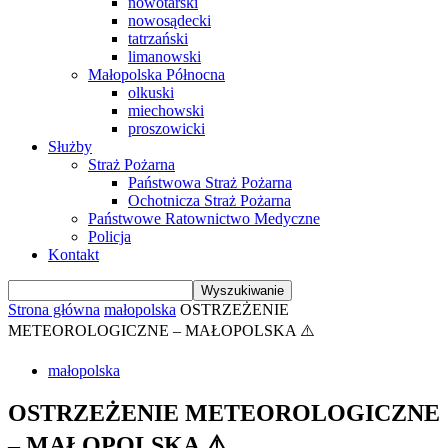
nowotarski
nowosądecki
tatrzański
limanowski
Małopolska Północna
olkuski
miechowski
proszowicki
Służby
Straż Pożarna
Państwowa Straż Pożarna
Ochotnicza Straż Pożarna
Państwowe Ratownictwo Medyczne
Policja
Kontakt
Strona główna
małopolska
OSTRZEŻENIE
METEOROLOGICZNE – MAŁOPOLSKA ⚠️
małopolska
OSTRZEŻENIE METEOROLOGICZNE
– MAŁOPOLSKA ⚠️