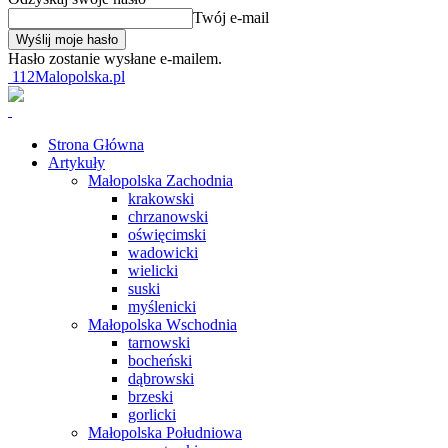
Twój e-mail
Hasło zostanie wysłane e-mailem.
112Malopolska.pl
Strona Główna
Artykuły
Małopolska Zachodnia
krakowski
chrzanowski
oświęcimski
wadowicki
wielicki
suski
myślenicki
Małopolska Wschodnia
tarnowski
bocheński
dąbrowski
brzeski
gorlicki
Małopolska Południowa