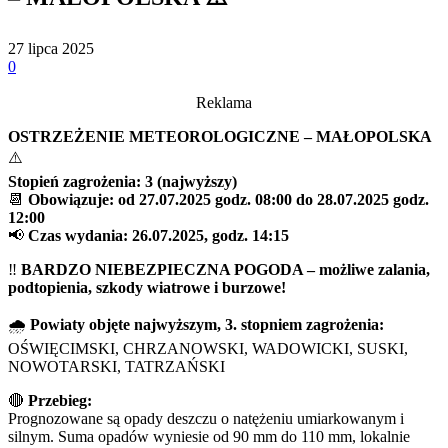
27 lipca 2025
0
Reklama
OSTRZEŻENIE METEOROLOGICZNE – MAŁOPOLSKA
⚠️
Stopień zagrożenia: 3 (najwyższy)
📆
Obowiązuje: od 27.07.2025 godz. 08:00 do 28.07.2025 godz.
12:00
📢
Czas wydania: 26.07.2025, godz. 14:15
‼️
BARDZO NIEBEZPIECZNA POGODA – możliwe zalania,
podtopienia, szkody wiatrowe i burzowe!
🌧️
Powiaty objęte najwyższym, 3. stopniem zagrożenia:
OŚWIĘCIMSKI, CHRZANOWSKI, WADOWICKI, SUSKI,
NOWOTARSKI, TATRZAŃSKI
🔴
Przebieg:
Prognozowane są opady deszczu o natężeniu umiarkowanym i
silnym. Suma opadów wyniesie od 90 mm do 110 mm, lokalnie