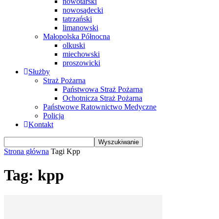
nowotarski
nowosądecki
tatrzański
limanowski
Małopolska Północna
olkuski
miechowski
proszowicki
Służby
Straż Pożarna
Państwowa Straż Pożarna
Ochotnicza Straż Pożarna
Państwowe Ratownictwo Medyczne
Policja
Kontakt
Strona główna
Tagi
Kpp
Tag: kpp