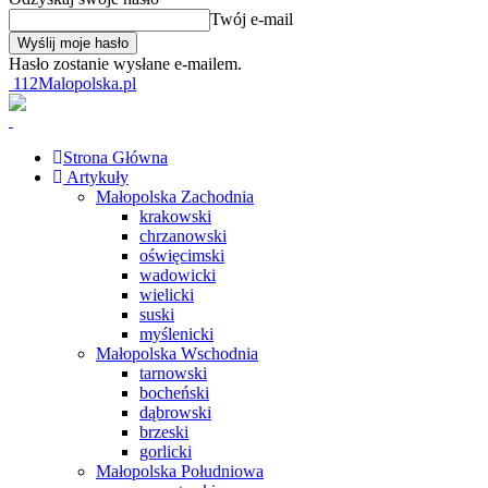
Twój e-mail
Hasło zostanie wysłane e-mailem.
112Malopolska.pl
Strona Główna
Artykuły
Małopolska Zachodnia
krakowski
chrzanowski
oświęcimski
wadowicki
wielicki
suski
myślenicki
Małopolska Wschodnia
tarnowski
bocheński
dąbrowski
brzeski
gorlicki
Małopolska Południowa